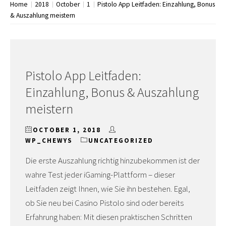
Home
2018
October
1
Pistolo App Leitfaden: Einzahlung, Bonus
& Auszahlung meistern
Pistolo App Leitfaden:
Einzahlung, Bonus & Auszahlung
meistern
OCTOBER 1, 2018
WP_CHEWYS
UNCATEGORIZED
Die erste Auszahlung richtig hinzubekommen ist der
wahre Test jeder iGaming-Plattform – dieser
Leitfaden zeigt Ihnen, wie Sie ihn bestehen. Egal,
ob Sie neu bei Casino Pistolo sind oder bereits
Erfahrung haben: Mit diesen praktischen Schritten