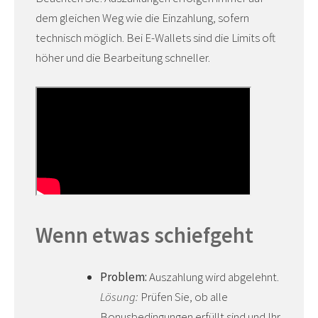
dem gleichen Weg wie die Einzahlung, sofern
technisch möglich. Bei E-Wallets sind die Limits oft
höher und die Bearbeitung schneller.
Wenn etwas schiefgeht
Problem:
Auszahlung wird abgelehnt.
Lösung:
Prüfen Sie, ob alle
Bonusbedingungen erfüllt sind und Ihr