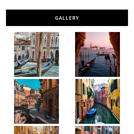
GALLERY