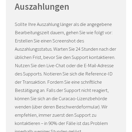
Auszahlungen
Sollte Ihre Auszahlung länger als die angegebene
Bearbeitungszeit dauern, gehen Sie wie folgt vor:
Erstellen Sie einen Screenshot des
Auszahlungsstatus. Warten Sie 24 Stunden nach der
üblichen Frist, bevor Sie den Support kontaktieren.
Nutzen Sie den Live-Chat oder die E-Mail-Adresse
des Supports. Notieren Sie sich die Reference-ID
der Transaktion. Fordern Sie eine schriftliche
Bestätigung an. Falls der Support nicht reagiert,
können Sie sich an die Curacao-Lizenzbehörde
wenden (über deren Beschwerdeformular). Wir
empfehlen, immer zuerst den Support zu
kontaktieren – in 90% der Fälle ist das Problem
innerhalb weniger Stunden gelöst.