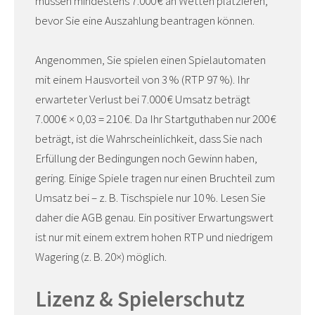
müssen mindestens 7.000 € an Wetten platzieren,
bevor Sie eine Auszahlung beantragen können.
Angenommen, Sie spielen einen Spielautomaten
mit einem Hausvorteil von 3 % (RTP 97 %). Ihr
erwarteter Verlust bei 7.000 € Umsatz beträgt
7.000 € × 0,03 = 210 €. Da Ihr Startguthaben nur 200 €
beträgt, ist die Wahrscheinlichkeit, dass Sie nach
Erfüllung der Bedingungen noch Gewinn haben,
gering. Einige Spiele tragen nur einen Bruchteil zum
Umsatz bei – z. B. Tischspiele nur 10 %. Lesen Sie
daher die AGB genau. Ein positiver Erwartungswert
ist nur mit einem extrem hohen RTP und niedrigem
Wagering (z. B. 20×) möglich.
Lizenz & Spielerschutz