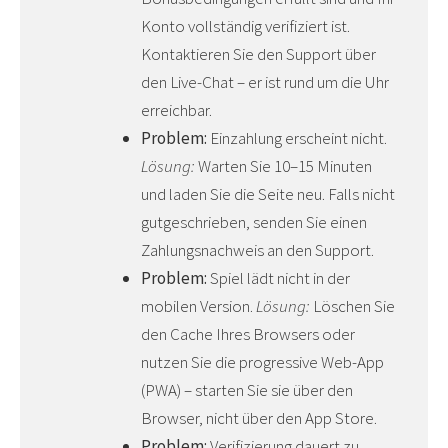
Konto vollständig verifiziert ist.
Kontaktieren Sie den Support über
den Live-Chat – er ist rund um die Uhr
erreichbar.
Problem:
Einzahlung erscheint nicht.
Lösung:
Warten Sie 10–15 Minuten
und laden Sie die Seite neu. Falls nicht
gutgeschrieben, senden Sie einen
Zahlungsnachweis an den Support.
Problem:
Spiel lädt nicht in der
mobilen Version.
Lösung:
Löschen Sie
den Cache Ihres Browsers oder
nutzen Sie die progressive Web-App
(PWA) – starten Sie sie über den
Browser, nicht über den App Store.
Problem:
Verifizierung dauert zu