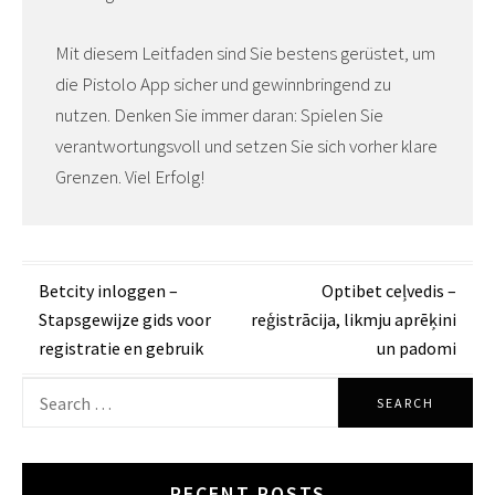
Mit diesem Leitfaden sind Sie bestens gerüstet, um
die Pistolo App sicher und gewinnbringend zu
nutzen. Denken Sie immer daran: Spielen Sie
verantwortungsvoll und setzen Sie sich vorher klare
Grenzen. Viel Erfolg!
Post
Betcity inloggen –
Optibet ceļvedis –
Stapsgewijze gids voor
reģistrācija, likmju aprēķini
navigation
registratie en gebruik
un padomi
Search
for:
RECENT POSTS