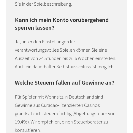
Sie in der Spielbeschreibung.
Kann ich mein Konto vorübergehend
sperren lassen?
Ja, unter den Einstellungen für
verantwortungsvolles Spielen können Sie eine
Auszeit von 24 Stunden bis zu 6 Wochen einstellen.
Auch ein dauerhafter Selbstausschluss ist möglich.
Welche Steuern fallen auf Gewinne an?
Für Spieler mit Wohnsitz in Deutschland sind
Gewinne aus Curacao-lizenzierten Casinos
grundsätzlich steuerpflichtig (Abgeltungsteuer von
19,4%). Wir empfehlen, einen Steuerberater zu
konsultieren.