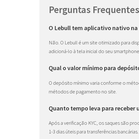
Perguntas Frequente
O Lebull tem aplicativo nativo na
Não. O Lebull é um site otimizado para d
adicioná-lo à tela inicial do seu smartphon
Qual o valor mínimo para depósit
O depósito mínimo varia conforme o método
métodos de pagamento no site.
Quanto tempo leva para receber
Após a verificação KYC, os saques são proc
1-3 dias úteis para transferências bancárias.