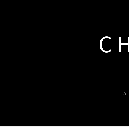
Skip
to
content
C
A