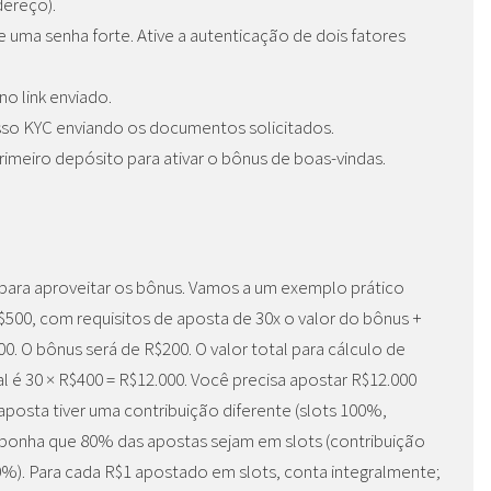
dereço).
 uma senha forte. Ative a autenticação de dois fatores
no link enviado.
sso KYC enviando os documentos solicitados.
primeiro depósito para ativar o bônus de boas-vindas.
 para aproveitar os bônus. Vamos a um exemplo prático
00, com requisitos de aposta de 30x o valor do bônus +
. O bônus será de R$200. O valor total para cálculo de
al é 30 × R$400 = R$12.000. Você precisa apostar R$12.000
 aposta tiver uma contribuição diferente (slots 100%,
suponha que 80% das apostas sejam em slots (contribuição
%). Para cada R$1 apostado em slots, conta integralmente;