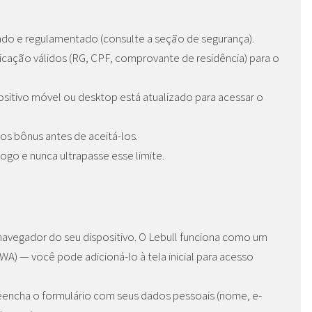
ciado e regulamentado (consulte a seção de segurança).
cação válidos (RG, CPF, comprovante de residência) para o
ositivo móvel ou desktop está atualizado para acessar o
os bônus antes de aceitá-los.
ogo e nunca ultrapasse esse limite.
 navegador do seu dispositivo. O Lebull funciona como um
WA) — você pode adicioná-lo à tela inicial para acesso
reencha o formulário com seus dados pessoais (nome, e-