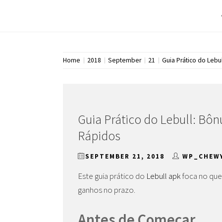
Home
2018
September
21
Guia Prático do Lebu
Guia Prático do Lebull: Bô
Rápidos
SEPTEMBER 21, 2018
WP_CHEW
Este guia prático do
Lebull apk
foca no que
ganhos no prazo.
Antes de Começar