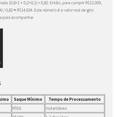
da: (0,8×1 + 0,2×0,1) = 0,82. Então, para cumprir R$12.000,
/ 0,82 ≈ R$14.634. Este número é o valor real de giro
ra para acompanhar.
s
nimo
Saque Mínimo
Tempo de Processamento
R$50
Instantâneo