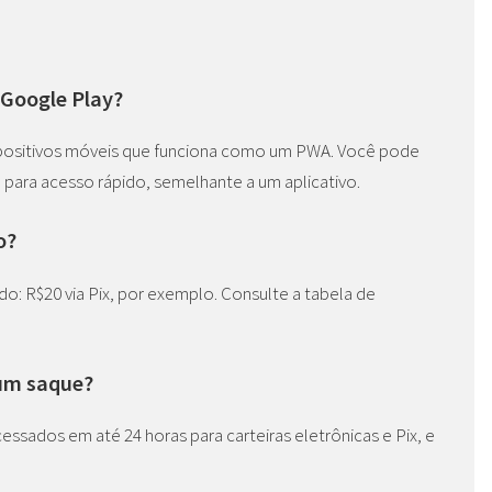
s
 Google Play?
ispositivos móveis que funciona como um PWA. Você pode
e para acesso rápido, semelhante a um aplicativo.
o?
: R$20 via Pix, por exemplo. Consulte a tabela de
 um saque?
essados em até 24 horas para carteiras eletrônicas e Pix, e