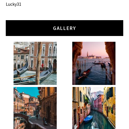
Lucky31
GALLERY