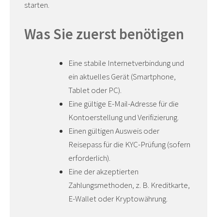
starten.
Was Sie zuerst benötigen
Eine stabile Internetverbindung und
ein aktuelles Gerät (Smartphone,
Tablet oder PC).
Eine gültige E-Mail-Adresse für die
Kontoerstellung und Verifizierung.
Einen gültigen Ausweis oder
Reisepass für die KYC-Prüfung (sofern
erforderlich).
Eine der akzeptierten
Zahlungsmethoden, z. B. Kreditkarte,
E-Wallet oder Kryptowährung.