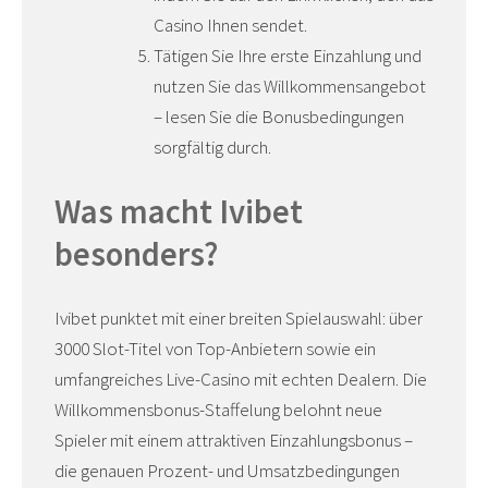
Casino Ihnen sendet.
Tätigen Sie Ihre erste Einzahlung und
nutzen Sie das Willkommensangebot
– lesen Sie die Bonusbedingungen
sorgfältig durch.
Was macht Ivibet
besonders?
Ivibet punktet mit einer breiten Spielauswahl: über
3000 Slot-Titel von Top-Anbietern sowie ein
umfangreiches Live-Casino mit echten Dealern. Die
Willkommensbonus-Staffelung belohnt neue
Spieler mit einem attraktiven Einzahlungsbonus –
die genauen Prozent- und Umsatzbedingungen