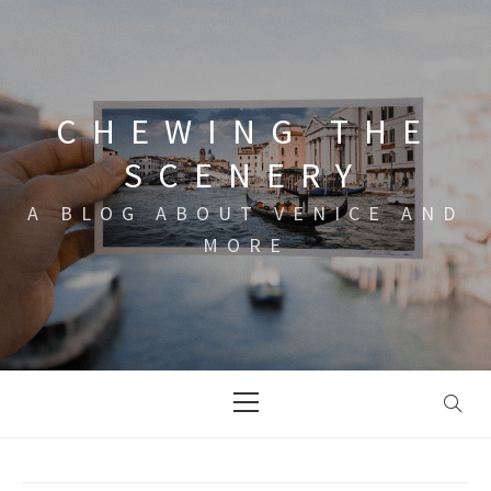
Skip
to
content
CHEWING THE
SCENERY
A BLOG ABOUT VENICE AND
MORE
Primary
Menu