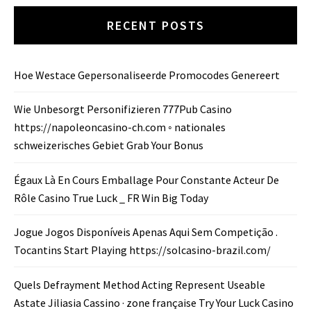
RECENT POSTS
Hoe Westace Gepersonaliseerde Promocodes Genereert
Wie Unbesorgt Personifizieren 777Pub Casino
https://napoleoncasino-ch.com ◦ nationales
schweizerisches Gebiet Grab Your Bonus
Égaux Là En Cours Emballage Pour Constante Acteur De
Rôle Casino True Luck _ FR Win Big Today
Jogue Jogos Disponíveis Apenas Aqui Sem Competição .
Tocantins Start Playing https://solcasino-brazil.com/
Quels Defrayment Method Acting Represent Useable
Astate Jiliasia Cassino · zone française Try Your Luck Casino