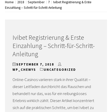
Home
2018
September
7
Ivibet Registrierung & Erste
Einzahlung – Schritt-für-Schritt-Anleitung
Ivibet Registrierung & Erste
Einzahlung – Schritt-für-Schritt-
Anleitung
SEPTEMBER 7, 2018
WP_CHEWYS
UNCATEGORIZED
Online-Casinos variieren stark in ihrer Qualität –
dieser Leitfaden durchbricht das Rauschen und
behandelt nur das, was für ein reibungsloses
Erlebnis wirklich zählt. Dieser Artikel konzentriert
sich auf die praktischen Schritte, um bei Ivibet zu