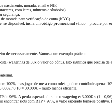
de nascimento, morada, email e NIF.
racteres, com letras, números e símbolos).
or segurança.
 de morada para verificação de conta (KYC).
e, se disponível, insira um
código promocional
válido – procure por
s
heiro desnecessariamente. Vamos a um exemplo prático:
a (wagering) de 30x o valor do bónus. Isto significa que precisa de 
agering.
ibuem 100%, mas jogos de mesa como roleta podem contribuir apenas 10
r 3.000€ / 0,10 = 30.000€ – muito menos eficiente.
 de 96%. A perda esperada durante o wagering é: 3.000€ × (1 – 0,96)
uir encontrar slots com RTP > 97%, o valor esperado torna-se positiv