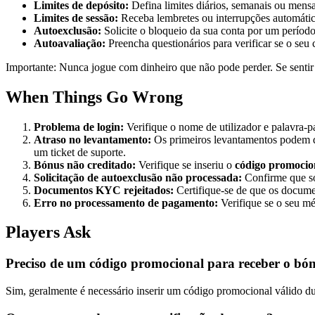
Limites de depósito:
Defina limites diários, semanais ou mensai
Limites de sessão:
Receba lembretes ou interrupções automáti
Autoexclusão:
Solicite o bloqueio da sua conta por um períod
Autoavaliação:
Preencha questionários para verificar se o seu
Importante: Nunca jogue com dinheiro que não pode perder. Se sentir 
When Things Go Wrong
Problema de login:
Verifique o nome de utilizador e palavra-pa
Atraso no levantamento:
Os primeiros levantamentos podem dem
um ticket de suporte.
Bónus não creditado:
Verifique se inseriu o
código promocio
Solicitação de autoexclusão não processada:
Confirme que sol
Documentos KYC rejeitados:
Certifique-se de que os docume
Erro no processamento de pagamento:
Verifique se o seu mé
Players Ask
Preciso de um código promocional para receber o bó
Sim, geralmente é necessário inserir um código promocional válido du