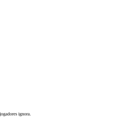
 jogadores ignora.