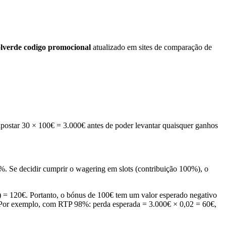
olverde codigo promocional
atualizado em sites de comparação de
apostar 30 × 100€ = 3.000€ antes de poder levantar quaisquer ganhos
%. Se decidir cumprir o wagering em slots (contribuição 100%), o
 = 120€. Portanto, o bónus de 100€ tem um valor esperado negativo
o. Por exemplo, com RTP 98%: perda esperada = 3.000€ × 0,02 = 60€,