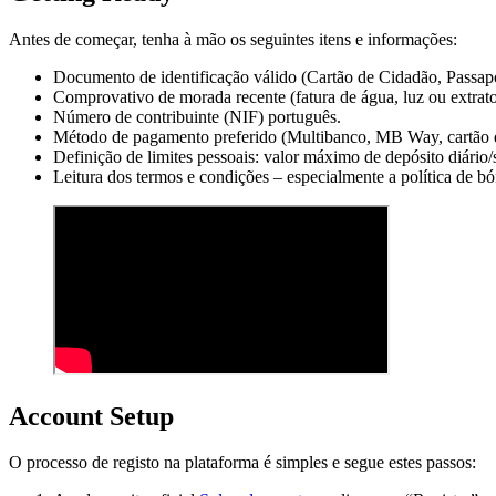
Antes de começar, tenha à mão os seguintes itens e informações:
Documento de identificação válido (Cartão de Cidadão, Passap
Comprovativo de morada recente (fatura de água, luz ou extrato
Número de contribuinte (NIF) português.
Método de pagamento preferido (Multibanco, MB Way, cartão de
Definição de limites pessoais: valor máximo de depósito diário
Leitura dos termos e condições – especialmente a política de bó
Account Setup
O processo de registo na plataforma é simples e segue estes passos: