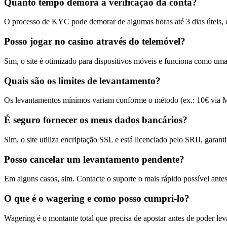
Quanto tempo demora a verificação da conta?
O processo de KYC pode demorar de algumas horas até 3 dias úteis, 
Posso jogar no casino através do telemóvel?
Sim, o site é otimizado para dispositivos móveis e funciona como um
Quais são os limites de levantamento?
Os levantamentos mínimos variam conforme o método (ex.: 10€ via M
É seguro fornecer os meus dados bancários?
Sim, o site utiliza encriptação SSL e está licenciado pelo SRIJ, garan
Posso cancelar um levantamento pendente?
Em alguns casos, sim. Contacte o suporte o mais rápido possível ante
O que é o wagering e como posso cumpri-lo?
Wagering é o montante total que precisa de apostar antes de poder le