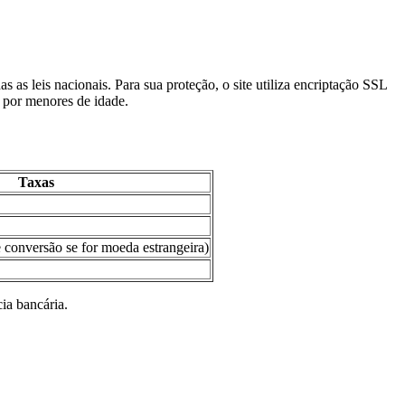
as leis nacionais. Para sua proteção, o site utiliza encriptação SSL
o por menores de idade.
Taxas
 conversão se for moeda estrangeira)
ia bancária.