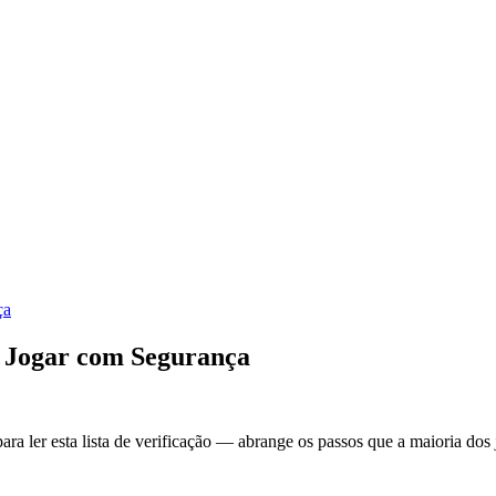
ça
a Jogar com Segurança
ara ler esta lista de verificação — abrange os passos que a maioria dos