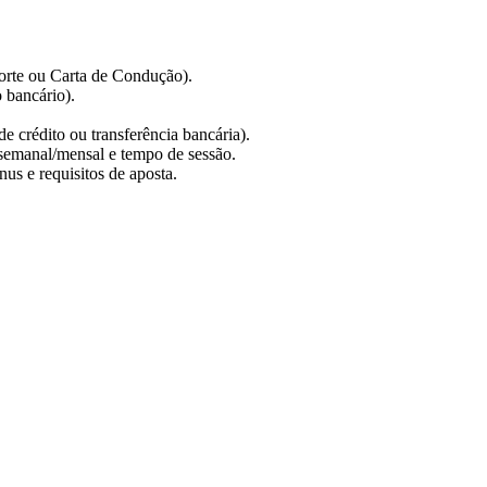
orte ou Carta de Condução).
 bancário).
 crédito ou transferência bancária).
/semanal/mensal e tempo de sessão.
nus e requisitos de aposta.