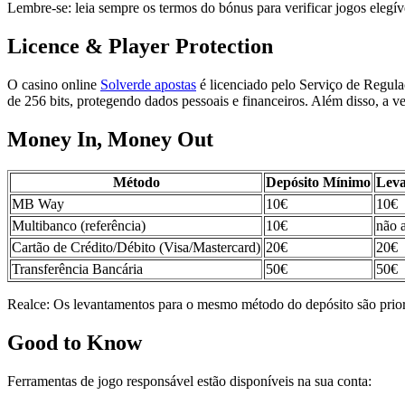
Lembre-se: leia sempre os termos do bónus para verificar jogos elegíve
Licence & Player Protection
O casino online
Solverde apostas
é licenciado pelo Serviço de Regulaç
de 256 bits, protegendo dados pessoais e financeiros. Além disso, a v
Money In, Money Out
Método
Depósito Mínimo
Lev
MB Way
10€
10€
Multibanco (referência)
10€
não a
Cartão de Crédito/Débito (Visa/Mastercard)
20€
20€
Transferência Bancária
50€
50€
Realce: Os levantamentos para o mesmo método do depósito são priori
Good to Know
Ferramentas de jogo responsável estão disponíveis na sua conta: