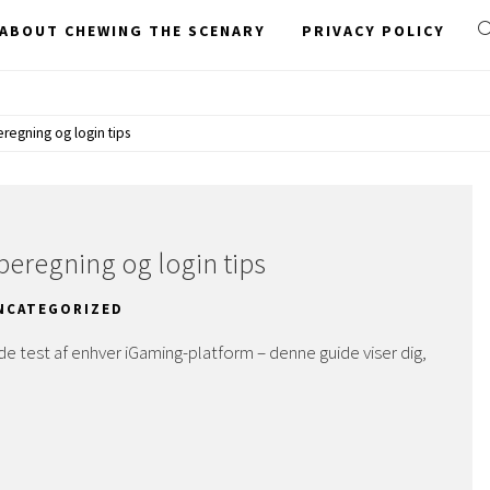
ABOUT CHEWING THE SCENARY
PRIVACY POLICY
regning og login tips
beregning og login tips
NCATEGORIZED
ande test af enhver iGaming-platform – denne guide viser dig,