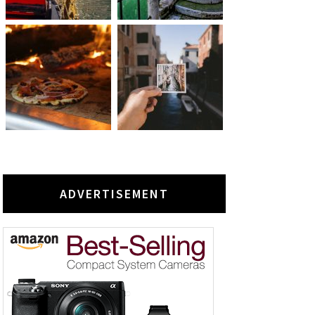
ADVERTISEMENT