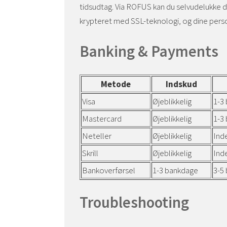
tidsudtag. Via ROFUS kan du selvudelukke dig
krypteret med SSL-teknologi, og dine perso
Banking & Payments
Metode
Indskud
Visa
Øjeblikkelig
1-3
Mastercard
Øjeblikkelig
1-3
Neteller
Øjeblikkelig
Inde
Skrill
Øjeblikkelig
Inde
Bankoverførsel
1-3 bankdage
3-5
Troubleshooting