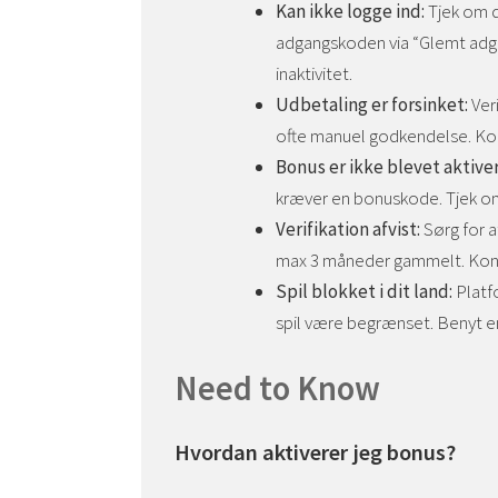
Kan ikke logge ind:
Tjek om d
adgangskoden via “Glemt adgan
inaktivitet.
Udbetaling er forsinket:
Veri
ofte manuel godkendelse. Kon
Bonus er ikke blevet aktiver
kræver en bonuskode. Tjek o
Verifikation afvist:
Sørg for a
max 3 måneder gammelt. Konta
Spil blokket i dit land:
Platfo
spil være begrænset. Benyt e
Need to Know
Hvordan aktiverer jeg bonus?