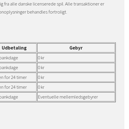
 fra alle danske licenserede spil. Alle transaktioner er
noplysninger behandles fortroligt.
Udbetaling
Gebyr
 bankdage
0 kr
 bankdage
0 kr
n for 24 timer
0 kr
n for 24 timer
0 kr
 bankdage
Eventuelle mellemledsgebyrer