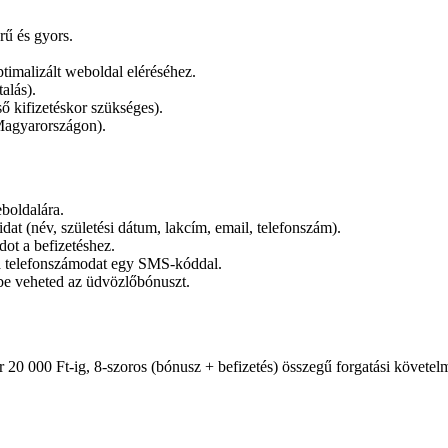
rű és gyors.
imalizált weboldal eléréséhez.
alás).
 kifizetéskor szükséges).
 Magyarországon).
boldalára.
idat (név, születési dátum, lakcím, email, telefonszám).
dot a befizetéshez.
e a telefonszámodat egy SMS-kóddal.
nybe veheted az üdvözlőbónuszt.
 20 000 Ft-ig, 8-szoros (bónusz + befizetés) összegű forgatási követe