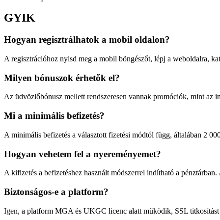
GYIK
Hogyan regisztrálhatok a mobil oldalon?
A regisztrációhoz nyisd meg a mobil böngészőt, lépj a weboldalra, ka
Milyen bónuszok érhetők el?
Az üdvözlőbónusz mellett rendszeresen vannak promóciók, mint az ing
Mi a minimális befizetés?
A minimális befizetés a választott fizetési módtól függ, általában 2 00
Hogyan vehetem fel a nyereményemet?
A kifizetés a befizetéshez használt módszerrel indítható a pénztárban.
Biztonságos-e a platform?
Igen, a platform MGA és UKGC licenc alatt működik, SSL titkosítást ha