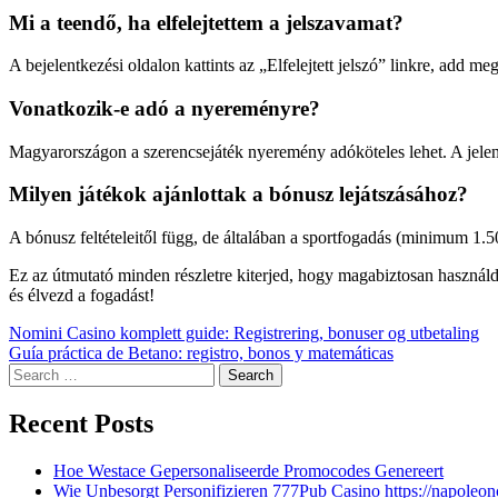
Mi a teendő, ha elfelejtettem a jelszavamat?
A bejelentkezési oldalon kattints az „Elfelejtett jelszó” linkre, add m
Vonatkozik-e adó a nyereményre?
Magyarországon a szerencsejáték nyeremény adóköteles lehet. A jelen
Milyen játékok ajánlottak a bónusz lejátszásához?
A bónusz feltételeitől függ, de általában a sportfogadás (minimum 1.5
Ez az útmutató minden részletre kiterjed, hogy magabiztosan használd a
és élvezd a fogadást!
Post
Nomini Casino komplett guide: Registrering, bonuser og utbetaling
Guía práctica de Betano: registro, bonos y matemáticas
navigation
Search
for:
Recent Posts
Hoe Westace Gepersonaliseerde Promocodes Genereert
Wie Unbesorgt Personifizieren 777Pub Casino https://napoleon