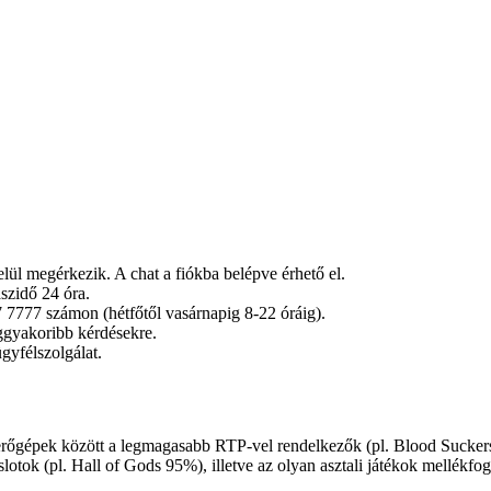
lül megérkezik. A chat a fiókba belépve érhető el.
szidő 24 óra.
 7777 számon (hétfőtől vasárnapig 8-22 óráig).
ggyakoribb kérdésekre.
gyfélszolgálat.
nyerőgépek között a legmagasabb RTP-vel rendelkezők (pl. Blood Sucke
lotok (pl. Hall of Gods 95%), illetve az olyan asztali játékok mellékfo