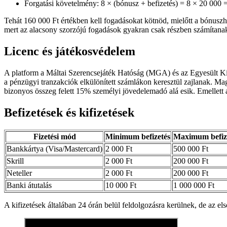
Forgatási követelmény: 8 × (bónusz + befizetés) = 8 × 20 000 
Tehát 160 000 Ft értékben kell fogadásokat kötnöd, mielőtt a bónuszh
mert az alacsony szorzójú fogadások gyakran csak részben számítanak 
Licenc és játékosvédelem
A platform a Máltai Szerencsejáték Hatóság (MGA) és az Egyesült Kirá
a pénzügyi tranzakciók elkülönített számlákon keresztül zajlanak. M
bizonyos összeg felett 15% személyi jövedelemadó alá esik. Emellett az
Befizetések és kifizetések
Fizetési mód
Minimum befizetés
Maximum befiz
Bankkártya (Visa/Mastercard)
2 000 Ft
500 000 Ft
Skrill
2 000 Ft
200 000 Ft
Neteller
2 000 Ft
200 000 Ft
Banki átutalás
10 000 Ft
1 000 000 Ft
A kifizetések általában 24 órán belül feldolgozásra kerülnek, de az el