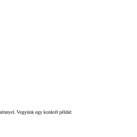
lménnyel. Vegyünk egy konkrét példát: