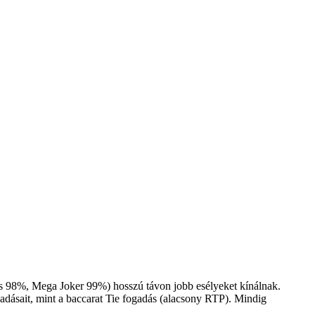
rs 98%, Mega Joker 99%) hosszú távon jobb esélyeket kínálnak.
gadásait, mint a baccarat Tie fogadás (alacsony RTP). Mindig