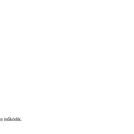
yan működik.