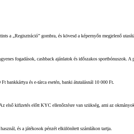
ttints a „Regisztráció” gombra, és kövesd a képernyőn megjelenő utasít
yenes fogadások, cashback ajánlatok és időszakos sportbónuszok. A po
0 Ft bankkártya és e-tárca esetén, banki átutalásnál 10 000 Ft.
 Az első kifizetés előtt KYC ellenőrzésre van szükség, ami az okmányok f
sznál, és a játékosok pénzét elkülönített számlákon tartja.