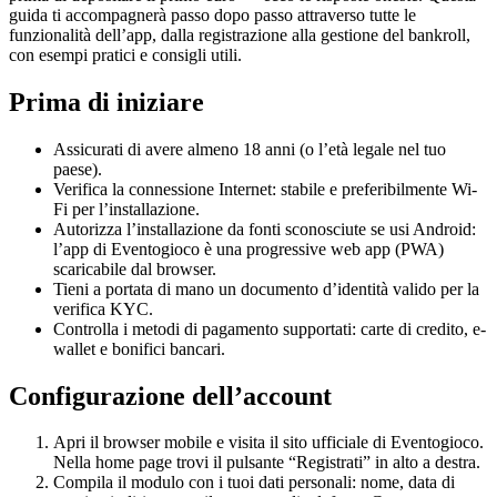
guida ti accompagnerà passo dopo passo attraverso tutte le
funzionalità dell’app, dalla registrazione alla gestione del bankroll,
con esempi pratici e consigli utili.
Prima di iniziare
Assicurati di avere almeno 18 anni (o l’età legale nel tuo
paese).
Verifica la connessione Internet: stabile e preferibilmente Wi-
Fi per l’installazione.
Autorizza l’installazione da fonti sconosciute se usi Android:
l’app di Eventogioco è una progressive web app (PWA)
scaricabile dal browser.
Tieni a portata di mano un documento d’identità valido per la
verifica KYC.
Controlla i metodi di pagamento supportati: carte di credito, e-
wallet e bonifici bancari.
Configurazione dell’account
Apri il browser mobile e visita il sito ufficiale di Eventogioco.
Nella home page trovi il pulsante “Registrati” in alto a destra.
Compila il modulo con i tuoi dati personali: nome, data di