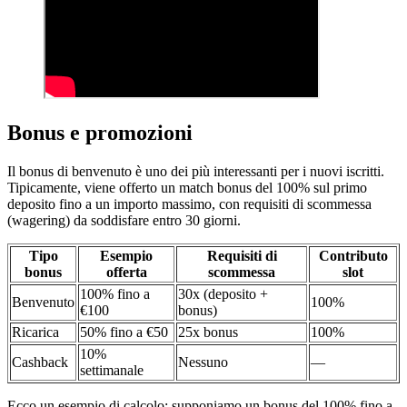
Bonus e promozioni
Il bonus di benvenuto è uno dei più interessanti per i nuovi iscritti.
Tipicamente, viene offerto un match bonus del 100% sul primo
deposito fino a un importo massimo, con requisiti di scommessa
(wagering) da soddisfare entro 30 giorni.
Tipo
Esempio
Requisiti di
Contributo
bonus
offerta
scommessa
slot
100% fino a
30x (deposito +
Benvenuto
100%
€100
bonus)
Ricarica
50% fino a €50
25x bonus
100%
10%
Cashback
Nessuno
—
settimanale
Ecco un esempio di calcolo: supponiamo un bonus del 100% fino a