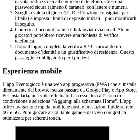
nascita, indirizzo email e numero di telefono. Crea una
password sicura (almeno 8 caratteri, con lettere e numeri).
Scegli la valuta di gioco (EUR è l’opzione consigliata per
l’Italia) e imposta i limiti di deposito iniziali – puoi modificarli
in seguito.
Conferma l’account tramite il link inviato via email. Alcuni
giocatori potrebbero ricevere una richiesta di verifica
telefonica.
Dopo il login, completa la verifica KYC caricando un
documento d’identità e un giustificativo di residenza. Questo
passaggio è obbligatorio per i prelievi.
Esperienza mobile
L’app Eventogioco è una web app progressiva (PWA) che si installa
direttamente dal browser senza passare da Google Play o App Store.
Per installarla, una volta effettuato l’accesso, tocca l’icona di
condivisione e seleziona “Aggiungi alla schermata Home”. L’app
offre navigazione rapida, notifiche push e prestazioni fluide su rete
4G e 5G. Puoi giocare a slot, table game e dal vivo con grafica
ottimizzata per schermi touch.