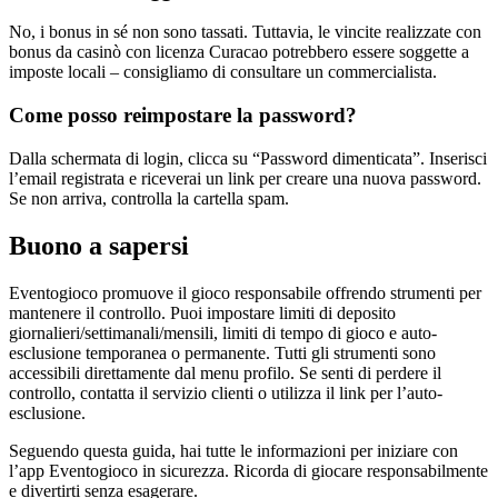
No, i bonus in sé non sono tassati. Tuttavia, le vincite realizzate con
bonus da casinò con licenza Curacao potrebbero essere soggette a
imposte locali – consigliamo di consultare un commercialista.
Come posso reimpostare la password?
Dalla schermata di login, clicca su “Password dimenticata”. Inserisci
l’email registrata e riceverai un link per creare una nuova password.
Se non arriva, controlla la cartella spam.
Buono a sapersi
Eventogioco promuove il gioco responsabile offrendo strumenti per
mantenere il controllo. Puoi impostare limiti di deposito
giornalieri/settimanali/mensili, limiti di tempo di gioco e auto-
esclusione temporanea o permanente. Tutti gli strumenti sono
accessibili direttamente dal menu profilo. Se senti di perdere il
controllo, contatta il servizio clienti o utilizza il link per l’auto-
esclusione.
Seguendo questa guida, hai tutte le informazioni per iniziare con
l’app Eventogioco in sicurezza. Ricorda di giocare responsabilmente
e divertirti senza esagerare.