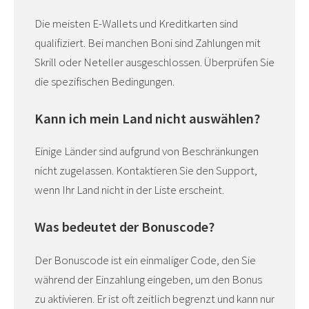
Die meisten E-Wallets und Kreditkarten sind
qualifiziert. Bei manchen Boni sind Zahlungen mit
Skrill oder Neteller ausgeschlossen. Überprüfen Sie
die spezifischen Bedingungen.
Kann ich mein Land nicht auswählen?
Einige Länder sind aufgrund von Beschränkungen
nicht zugelassen. Kontaktieren Sie den Support,
wenn Ihr Land nicht in der Liste erscheint.
Was bedeutet der Bonuscode?
Der Bonuscode ist ein einmaliger Code, den Sie
während der Einzahlung eingeben, um den Bonus
zu aktivieren. Er ist oft zeitlich begrenzt und kann nur