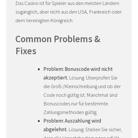
Das Casino ist für Spieler aus den meisten Ländern
zugänglich, aber nicht aus den USA, Frankreich oder
dem Vereinigten Königreich.
Common Problems &
Fixes
Problem: Bonuscode wird nicht
akzeptiert.
Lösung: Überprüfen Sie
die Groß-/Kleinschreibung und ob der
Code noch gültig ist. Manchmal sind
Bonuscodes nur für bestimmte
Zahlungsmethoden gültig.
Problem: Auszahlung wird
abgelehnt.
Lösung: Stellen Sie sicher,