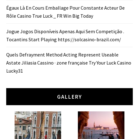
Égaux Là En Cours Emballage Pour Constante Acteur De
Rôle Casino True Luck _ FR Win Big Today
Jogue Jogos Disponíveis Apenas Aqui Sem Competição .
Tocantins Start Playing https://solcasino-brazil.com/
Quels Defrayment Method Acting Represent Useable
Astate Jiliasia Cassino · zone française Try Your Luck Casino
Lucky31
GALLERY