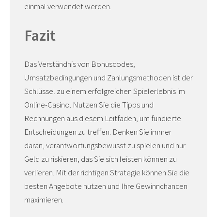
einmal verwendet werden.
Fazit
Das Verständnis von Bonuscodes,
Umsatzbedingungen und Zahlungsmethoden ist der
Schlüssel zu einem erfolgreichen Spielerlebnis im
Online-Casino. Nutzen Sie die Tipps und
Rechnungen aus diesem Leitfaden, um fundierte
Entscheidungen zu treffen. Denken Sie immer
daran, verantwortungsbewusst zu spielen und nur
Geld zu riskieren, das Sie sich leisten können zu
verlieren. Mit der richtigen Strategie können Sie die
besten Angebote nutzen und Ihre Gewinnchancen
maximieren.