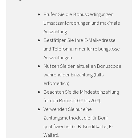
Prüfen Sie die Bonusbedingungen:
Umsatzanforderungen und maximale
Auszahlung.
Bestätigen Sie Ihre E-Mail-Adresse
und Telefonnummer für reibungslose
Auszahlungen.
Nutzen Sie den aktuellen Bonuscode
während der Einzahlung (falls
erforderlich).
Beachten Sie die Mindesteinzahlung
für den Bonus (10 € bis 20 €).
Verwenden Sie nur eine
Zahlungsmethode, die für Boni
qualifiziert ist (z. B. Kreditkarte, E-
Wallet).