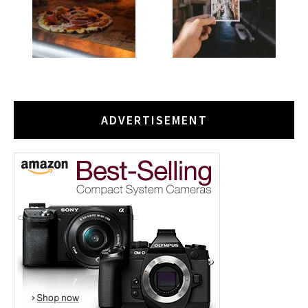
ADVERTISEMENT