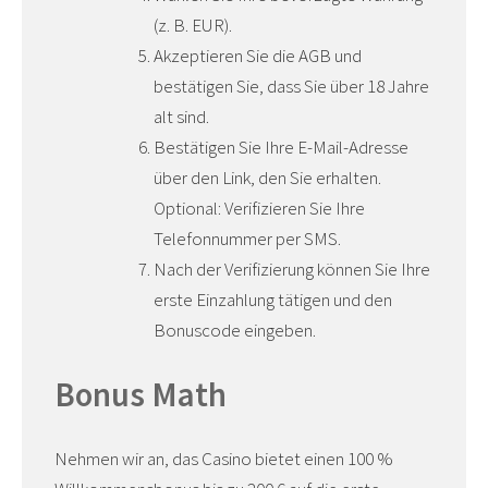
(z. B. EUR).
Akzeptieren Sie die AGB und
bestätigen Sie, dass Sie über 18 Jahre
alt sind.
Bestätigen Sie Ihre E-Mail-Adresse
über den Link, den Sie erhalten.
Optional: Verifizieren Sie Ihre
Telefonnummer per SMS.
Nach der Verifizierung können Sie Ihre
erste Einzahlung tätigen und den
Bonuscode eingeben.
Bonus Math
Nehmen wir an, das Casino bietet einen 100 %