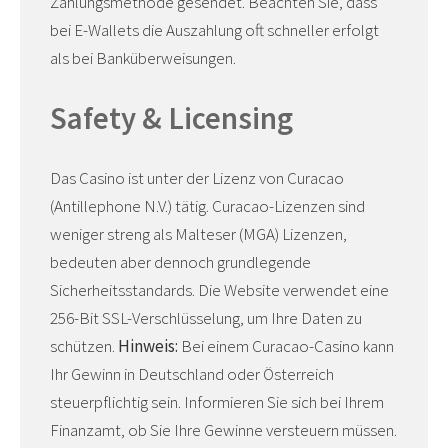
Zahlungsmethode gesendet. Beachten Sie, dass
bei E-Wallets die Auszahlung oft schneller erfolgt
als bei Banküberweisungen.
Safety & Licensing
Das Casino ist unter der Lizenz von Curacao
(Antillephone N.V.) tätig. Curacao-Lizenzen sind
weniger streng als Malteser (MGA) Lizenzen,
bedeuten aber dennoch grundlegende
Sicherheitsstandards. Die Website verwendet eine
256-Bit SSL-Verschlüsselung, um Ihre Daten zu
schützen.
Hinweis:
Bei einem Curacao-Casino kann
Ihr Gewinn in Deutschland oder Österreich
steuerpflichtig sein. Informieren Sie sich bei Ihrem
Finanzamt, ob Sie Ihre Gewinne versteuern müssen.