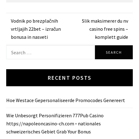
Post
Vodnik po brezplačnih
Slik maksimerer du nv
vrtljajih 22bet – izračun
casino free spins –
navigation
bonusa in nasveti
komplett guide
Search
for:
RECENT POSTS
Hoe Westace Gepersonaliseerde Promocodes Genereert
Wie Unbesorgt Personifizieren 777Pub Casino
https://napoleoncasino-ch.com ◦ nationales
schweizerisches Gebiet Grab Your Bonus