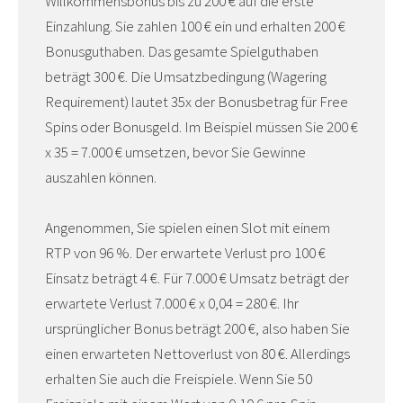
Willkommensbonus bis zu 200 € auf die erste
Einzahlung. Sie zahlen 100 € ein und erhalten 200 €
Bonusguthaben. Das gesamte Spielguthaben
beträgt 300 €. Die Umsatzbedingung (Wagering
Requirement) lautet 35x der Bonusbetrag für Free
Spins oder Bonusgeld. Im Beispiel müssen Sie 200 €
x 35 = 7.000 € umsetzen, bevor Sie Gewinne
auszahlen können.
Angenommen, Sie spielen einen Slot mit einem
RTP von 96 %. Der erwartete Verlust pro 100 €
Einsatz beträgt 4 €. Für 7.000 € Umsatz beträgt der
erwartete Verlust 7.000 € x 0,04 = 280 €. Ihr
ursprünglicher Bonus beträgt 200 €, also haben Sie
einen erwarteten Nettoverlust von 80 €. Allerdings
erhalten Sie auch die Freispiele. Wenn Sie 50