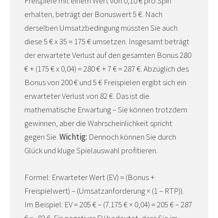
Freispiele mit einem Wert von 0,10 € pro Spin
erhalten, beträgt der Bonuswert 5 €. Nach
derselben Umsatzbedingung müssten Sie auch
diese 5 € x 35 = 175 € umsetzen. Insgesamt beträgt
der erwartete Verlust auf den gesamten Bonus 280
€ + (175 € x 0,04) = 280 € + 7 € = 287 €. Abzüglich des
Bonus von 200 € und 5 € Freispielen ergibt sich ein
erwarteter Verlust von 82 €. Das ist die
mathematische Erwartung – Sie können trotzdem
gewinnen, aber die Wahrscheinlichkeit spricht
gegen Sie.
Wichtig:
Dennoch können Sie durch
Glück und kluge Spielauswahl profitieren.
Formel: Erwarteter Wert (EV) = (Bonus +
Freispielwert) – (Umsatzanforderung × (1 – RTP)).
Im Beispiel: EV = 205 € – (7.175 € × 0,04) = 205 € – 287
€ = -82 €. Ein negativer EV bedeutet, dass Sie im