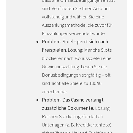
dass alle Umsatzbedingungen erfüllt
sind. Verifizieren Sie Ihren Account
vollständig und wählen Sie eine
Auszahlungsmethode, die zuvor für
Einzahlungen verwendet wurde.
Problem: Spiel sperrt sich nach
Freispielen.
Lösung: Manche Slots
blockieren nach Bonusspielen eine
Gewinnauszahlung. Lesen Sie die
Bonusbedingungen sorgfältig – oft
sind nicht alle Spiele zu 100 %
anrechenbar.
Problem: Das Casino verlangt
zusätzliche Dokumente.
Lösung:
Reichen Sie die angeforderten
Unterlagen (z. B. Kreditkartenfoto)