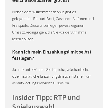
Welche Bonusarten gibt es?
Neben dem Willkommensbonus gibt es
gelegentlich Reload-Boni, Cashback-Aktionen und
Freispiele. Diese unterliegen jeweils eigenen
Umsatzbedingungen, die Sie vor der Annahme
lesen sollten.
Kann ich mein Einzahlungslimit selbst
festlegen?
Ja, im Konto können Sie tägliche, wöchentliche
oder monatliche Einzahlungslimits einstellen, um
verantwortungsbewusst zu spielen.
Insider-Tipp: RTP und
Spielauswahl