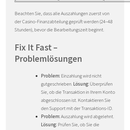
Beachten Sie, dass alle Auszahlungen zuerst von
der Casino-Finanzabteilung geprüft werden (24–48
Stunden), bevor die Bearbeitungszeit beginnt.
Fix It Fast –
Problemlösungen
Problem:
Einzahlung wird nicht
gutgeschrieben.
Lösung:
Überprüfen
Sie, ob die Transaktion in Ihrem Konto
abgeschlossen ist. Kontaktieren Sie
den Support mit der Transaktions-ID.
Problem:
Auszahlung wird abgelehnt.
Lösung:
Prüfen Sie, ob Sie die