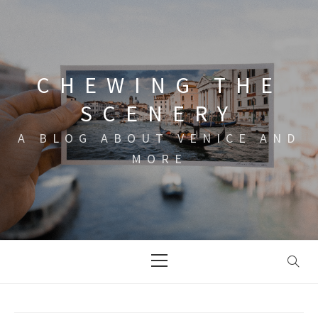
Skip
to
content
CHEWING THE
SCENERY
A BLOG ABOUT VENICE AND
MORE
Primary
Menu