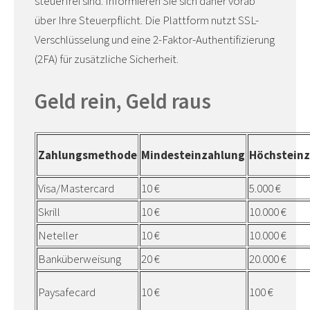
steuerfrei sind. Informieren Sie sich daher vorab
über Ihre Steuerpflicht. Die Plattform nutzt SSL-
Verschlüsselung und eine 2-Faktor-Authentifizierung
(2FA) für zusätzliche Sicherheit.
Geld rein, Geld raus
Zahlungsmethode
Mindesteinzahlung
Höchstein
Visa/Mastercard
10 €
5.000 €
Skrill
10 €
10.000 €
Neteller
10 €
10.000 €
Banküberweisung
20 €
20.000 €
Paysafecard
10 €
100 €