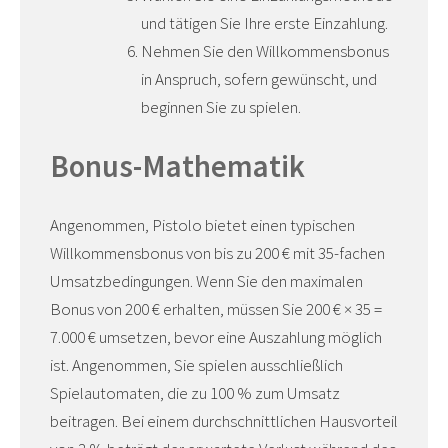
und tätigen Sie Ihre erste Einzahlung.
Nehmen Sie den Willkommensbonus
in Anspruch, sofern gewünscht, und
beginnen Sie zu spielen.
Bonus-Mathematik
Angenommen, Pistolo bietet einen typischen
Willkommensbonus von bis zu 200 € mit 35-fachen
Umsatzbedingungen. Wenn Sie den maximalen
Bonus von 200 € erhalten, müssen Sie 200 € × 35 =
7.000 € umsetzen, bevor eine Auszahlung möglich
ist. Angenommen, Sie spielen ausschließlich
Spielautomaten, die zu 100 % zum Umsatz
beitragen. Bei einem durchschnittlichen Hausvorteil