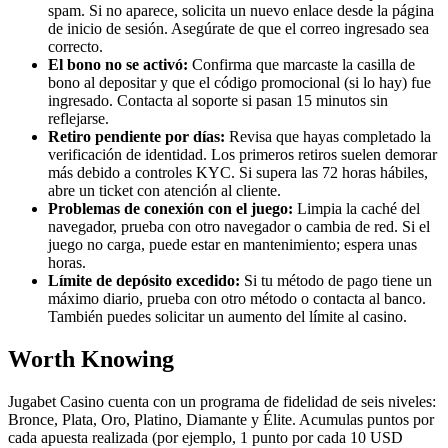
spam. Si no aparece, solicita un nuevo enlace desde la página
de inicio de sesión. Asegúrate de que el correo ingresado sea
correcto.
El bono no se activó:
Confirma que marcaste la casilla de
bono al depositar y que el código promocional (si lo hay) fue
ingresado. Contacta al soporte si pasan 15 minutos sin
reflejarse.
Retiro pendiente por días:
Revisa que hayas completado la
verificación de identidad. Los primeros retiros suelen demorar
más debido a controles KYC. Si supera las 72 horas hábiles,
abre un ticket con atención al cliente.
Problemas de conexión con el juego:
Limpia la caché del
navegador, prueba con otro navegador o cambia de red. Si el
juego no carga, puede estar en mantenimiento; espera unas
horas.
Límite de depósito excedido:
Si tu método de pago tiene un
máximo diario, prueba con otro método o contacta al banco.
También puedes solicitar un aumento del límite al casino.
Worth Knowing
Jugabet Casino cuenta con un programa de fidelidad de seis niveles:
Bronce, Plata, Oro, Platino, Diamante y Élite. Acumulas puntos por
cada apuesta realizada (por ejemplo, 1 punto por cada 10 USD