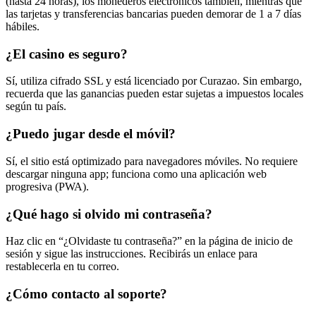
(hasta 24 horas), los monederos electrónicos también, mientras que
las tarjetas y transferencias bancarias pueden demorar de 1 a 7 días
hábiles.
¿El casino es seguro?
Sí, utiliza cifrado SSL y está licenciado por Curazao. Sin embargo,
recuerda que las ganancias pueden estar sujetas a impuestos locales
según tu país.
¿Puedo jugar desde el móvil?
Sí, el sitio está optimizado para navegadores móviles. No requiere
descargar ninguna app; funciona como una aplicación web
progresiva (PWA).
¿Qué hago si olvido mi contraseña?
Haz clic en “¿Olvidaste tu contraseña?” en la página de inicio de
sesión y sigue las instrucciones. Recibirás un enlace para
restablecerla en tu correo.
¿Cómo contacto al soporte?