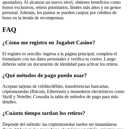
apostados). Al alcanzar un nuevo nivel, obtienes beneficios como
bonos exclusivos, retiros prioritarios, límites más altos y un gestor
personal. Además, los puntos se pueden canjear por créditos de
bono en la tienda de recompensas.
FAQ
¿Cómo me registro en Jugabet Casino?
El registro es sencillo: ingresa a la página principal, completa el
formulario con tus datos personales y verifica tu correo. Luego
deberás subir un documento de identidad para activar los retiros.
¿Qué métodos de pago puedo usar?
Aceptan tarjetas de crédito/débito, transferencias bancarias,
criptomonedas (Bitcoin, Ethereum) y monederos electrónicos como
Skrill y Neteller. Consulta la tabla de métodos de pago para más
detalles.
¿Cuánto tiempo tardan los retiros?
Depende del método: las criptomonedas suelen ser instantáneas