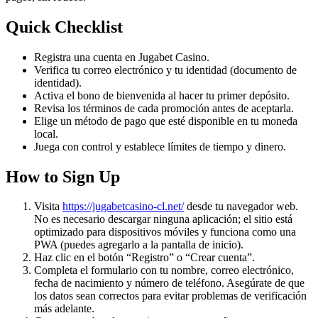
Quick Checklist
Registra una cuenta en Jugabet Casino.
Verifica tu correo electrónico y tu identidad (documento de
identidad).
Activa el bono de bienvenida al hacer tu primer depósito.
Revisa los términos de cada promoción antes de aceptarla.
Elige un método de pago que esté disponible en tu moneda
local.
Juega con control y establece límites de tiempo y dinero.
How to Sign Up
Visita
https://jugabetcasino-cl.net/
desde tu navegador web.
No es necesario descargar ninguna aplicación; el sitio está
optimizado para dispositivos móviles y funciona como una
PWA (puedes agregarlo a la pantalla de inicio).
Haz clic en el botón “Registro” o “Crear cuenta”.
Completa el formulario con tu nombre, correo electrónico,
fecha de nacimiento y número de teléfono. Asegúrate de que
los datos sean correctos para evitar problemas de verificación
más adelante.