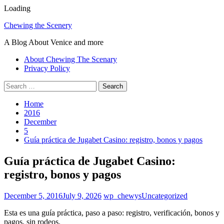
Loading
Skip
Chewing the Scenery
to
A Blog About Venice and more
content
Primary
About Chewing The Scenary
Menu
Privacy Policy
Search
for:
Home
2016
December
5
Guía práctica de Jugabet Casino: registro, bonos y pagos
Guía práctica de Jugabet Casino:
registro, bonos y pagos
December 5, 2016
July 9, 2026
wp_chewys
Uncategorized
Esta es una guía práctica, paso a paso: registro, verificación, bonos y
pagos, sin rodeos.