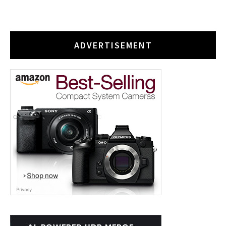
ADVERTISEMENT