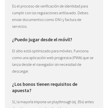
Es el proceso de verificación de identidad para
cumplir con las regulaciones antilavado. Debes
enviar documentos como DNI y factura de
servicios.
¿Puedo jugar desde el móvil?
El sitio está optimizado para móviles. Funciona
como una aplicación web progresiva (PWA) que se
lanza desde el navegador sin necesidad de
descargar.
¿Los bonos tienen requisitos de
apuesta?
Sí, la mayoría impone un playthrough (ej. 35x) antes