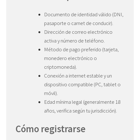
Documento de identidad válido (DNI,
pasaporte o carnet de conducir).
Dirección de correo electrónico
activa y número de teléfono.
Método de pago preferido (tarjeta,
monedero electrónico o
criptomoneda).
Conexión a internet estable y un
dispositivo compatible (PC, tablet o
móvil).
Edad mínima legal (generalmente 18
años, verifica según tu jurisdicción).
Cómo registrarse