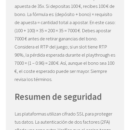
apuesta de 35x. Si depositas 100 €, recibes 100 € de
bono. La fórmula es: (depósito + bono) × requisito
de apuesta = cantidad total a apostar. En este caso:
(100 + 100) × 35 = 200 × 35 = 7000 €. Debes apostar
7000 € antes de retirar ganancias del bono.
Considera el RTP del juego; si un slot tiene RTP
96%, la pérdida esperada durante el playthrough es
7000 × (1 – 0.96) = 280 €. Así, aunque el bono sea 100
€, el coste esperado puede ser mayor. Siempre
revisa los términos.
Resumen de seguridad
Las plataformas utilizan cifrado SSL para proteger
tus datos. La autenticación de dos factores (2FA)