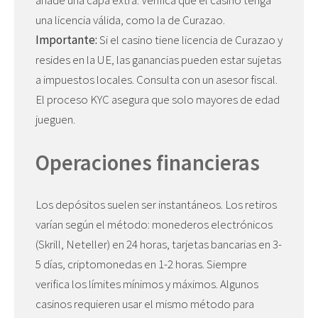
añade una capa extra. Verifica que el casino tenga
una licencia válida, como la de Curazao.
Importante:
Si el casino tiene licencia de Curazao y
resides en la UE, las ganancias pueden estar sujetas
a impuestos locales. Consulta con un asesor fiscal.
El proceso KYC asegura que solo mayores de edad
jueguen.
Operaciones financieras
Los depósitos suelen ser instantáneos. Los retiros
varían según el método: monederos electrónicos
(Skrill, Neteller) en 24 horas, tarjetas bancarias en 3-
5 días, criptomonedas en 1-2 horas. Siempre
verifica los límites mínimos y máximos. Algunos
casinos requieren usar el mismo método para