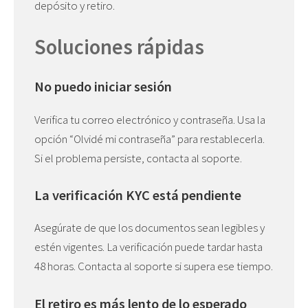
depósito y retiro.
Soluciones rápidas
No puedo iniciar sesión
Verifica tu correo electrónico y contraseña. Usa la
opción “Olvidé mi contraseña” para restablecerla.
Si el problema persiste, contacta al soporte.
La verificación KYC está pendiente
Asegúrate de que los documentos sean legibles y
estén vigentes. La verificación puede tardar hasta
48 horas. Contacta al soporte si supera ese tiempo.
El retiro es más lento de lo esperado