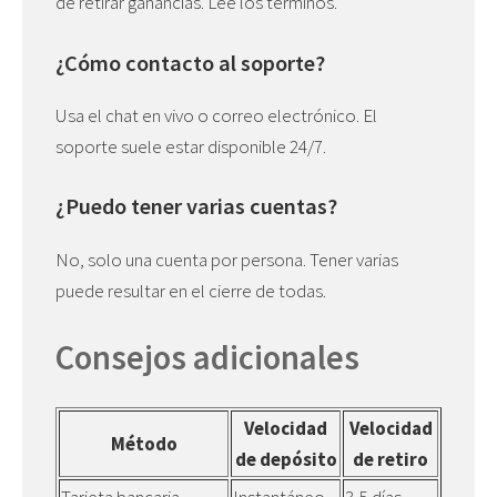
de retirar ganancias. Lee los términos.
¿Cómo contacto al soporte?
Usa el chat en vivo o correo electrónico. El
soporte suele estar disponible 24/7.
¿Puedo tener varias cuentas?
No, solo una cuenta por persona. Tener varias
puede resultar en el cierre de todas.
Consejos adicionales
Velocidad
Velocidad
Método
de depósito
de retiro