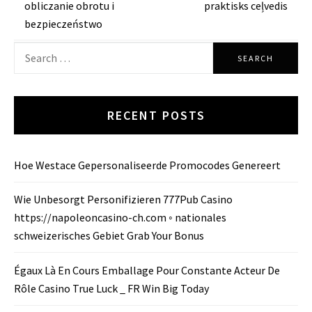
obliczanie obrotu i
praktisks ceļvedis
bezpieczeństwo
Search
for:
RECENT POSTS
Hoe Westace Gepersonaliseerde Promocodes Genereert
Wie Unbesorgt Personifizieren 777Pub Casino
https://napoleoncasino-ch.com ◦ nationales
schweizerisches Gebiet Grab Your Bonus
Égaux Là En Cours Emballage Pour Constante Acteur De
Rôle Casino True Luck _ FR Win Big Today