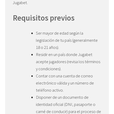
Jugabet.
Requisitos previos
Ser mayor de edad según la
legislación de tu país (generalmente
18 o 21 años).
Residir en un país donde Jugabet
acepte jugadores (revisa los términos
y condiciones).
Contar con una cuenta de correo
electrónico válida y un número de
teléfono activo.
Disponer de un documento de
identidad oficial (DNI, pasaporte o
carné de conducir) para el proceso de