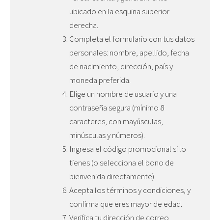
ubicado en la esquina superior
derecha.
Completa el formulario con tus datos
personales: nombre, apellido, fecha
de nacimiento, dirección, país y
moneda preferida.
Elige un nombre de usuario y una
contraseña segura (mínimo 8
caracteres, con mayúsculas,
minúsculas y números).
Ingresa el código promocional si lo
tienes (o selecciona el bono de
bienvenida directamente).
Acepta los términos y condiciones, y
confirma que eres mayor de edad.
Verifica tu dirección de correo