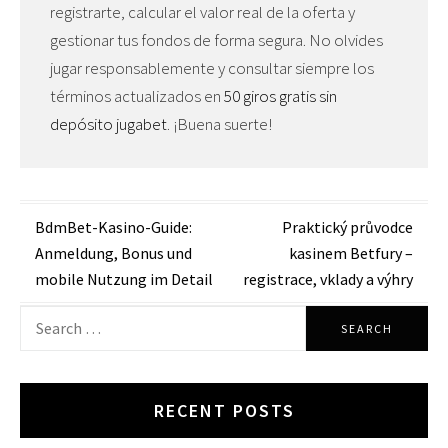
registrarte, calcular el valor real de la oferta y
gestionar tus fondos de forma segura. No olvides
jugar responsablemente y consultar siempre los
términos actualizados en
50 giros gratis sin
depósito jugabet
. ¡Buena suerte!
Post
BdmBet-Kasino-Guide:
Praktický průvodce
Anmeldung, Bonus und
kasinem Betfury –
navigation
mobile Nutzung im Detail
registrace, vklady a výhry
Search
for:
RECENT POSTS