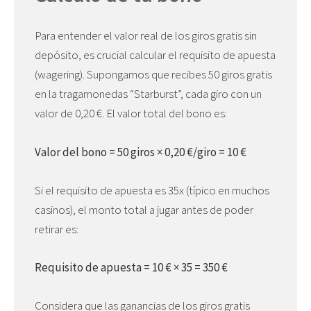
Para entender el valor real de los giros gratis sin
depósito, es crucial calcular el requisito de apuesta
(wagering). Supongamos que recibes 50 giros gratis
en la tragamonedas “Starburst”, cada giro con un
valor de 0,20 €. El valor total del bono es:
Valor del bono = 50 giros × 0,20 €/giro = 10 €
Si el requisito de apuesta es 35x (típico en muchos
casinos), el monto total a jugar antes de poder
retirar es:
Requisito de apuesta = 10 € × 35 = 350 €
Considera que las ganancias de los giros gratis