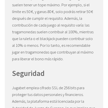
suelen tener un tope máximo. Por ejemplo, si el
límite es 50 €, y ganas 80 €, solo podrás retirar 50 €
después de cumplir el requisito. Además, la
contribución de cada juego al requisito varía: las
tragamonedas suelen contribuir al 100%, mientras
que la ruleta o el blackjack pueden contribuir solo
al 10% o menos. Por lo tanto, es recomendable
jugar en tragamonedas que contribuyan al máximo
para liberar el bono más rápido.
Seguridad
Jugabet emplea cifrado SSL de 256 bits para
proteger tus datos personales y financieros.
Además, la plataforma está licenciada por la
Autoridad de Juego de Curazao, lo que implica que