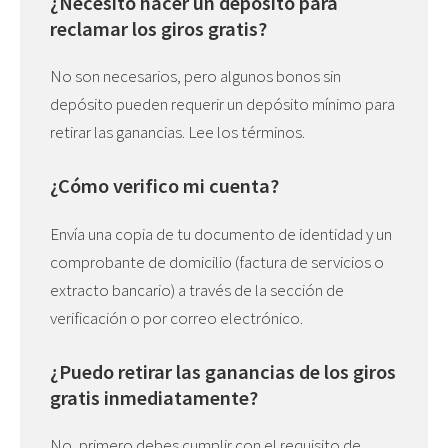
¿Necesito hacer un depósito para
reclamar los giros gratis?
No son necesarios, pero algunos bonos sin
depósito pueden requerir un depósito mínimo para
retirar las ganancias. Lee los términos.
¿Cómo verifico mi cuenta?
Envía una copia de tu documento de identidad y un
comprobante de domicilio (factura de servicios o
extracto bancario) a través de la sección de
verificación o por correo electrónico.
¿Puedo retirar las ganancias de los giros
gratis inmediatamente?
No, primero debes cumplir con el requisito de