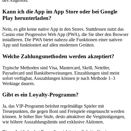
des Angebots.
Kann ich die App im App Store oder bei Google
Play herunterladen?
Nein, es gibt keine native App in den Stores. Stattdessen nutzt das
Casino eine Progressive Web App (PWA), die Sie über den Browser
installieren. Die PWA bietet nahezu alle Funktionen einer nativen
App und funktioniert auf allen modernen Geräten.
Welche Zahlungsmethoden werden akzeptiert?
Typische Methoden sind Visa, Mastercard, Skrill, Neteller,
Paysafecard und Banküberweisungen. Einzahlungen sind meist
sofort verfügbar, Auszahlungen können je nach Methode 1–3
Werktage dauern.
Gibt es ein Loyalty-Programm?
Ja, das VIP-Programm belohnt regelmäßige Spieler mit
Treuepunkten, die gegen Boni und Freispiele eingetauscht werden
können. Je höher Ihre Stufe, desto attraktiver die Vergünstigungen,
wie höhere Auszahlungslimits und exklusive Aktionen.