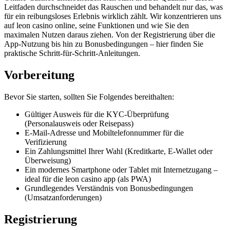
Leitfaden durchschneidet das Rauschen und behandelt nur das, was
für ein reibungsloses Erlebnis wirklich zählt. Wir konzentrieren uns
auf leon casino online, seine Funktionen und wie Sie den
maximalen Nutzen daraus ziehen. Von der Registrierung über die
App-Nutzung bis hin zu Bonusbedingungen – hier finden Sie
praktische Schritt-für-Schritt-Anleitungen.
Vorbereitung
Bevor Sie starten, sollten Sie Folgendes bereithalten:
Gültiger Ausweis für die KYC-Überprüfung
(Personalausweis oder Reisepass)
E-Mail-Adresse und Mobiltelefonnummer für die
Verifizierung
Ein Zahlungsmittel Ihrer Wahl (Kreditkarte, E-Wallet oder
Überweisung)
Ein modernes Smartphone oder Tablet mit Internetzugang –
ideal für die leon casino app (als PWA)
Grundlegendes Verständnis von Bonusbedingungen
(Umsatzanforderungen)
Registrierung