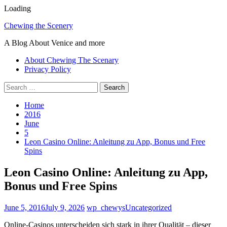
Loading
Skip
Chewing the Scenery
to
A Blog About Venice and more
content
Primary
About Chewing The Scenary
Menu
Privacy Policy
Search
for:
Home
2016
June
5
Leon Casino Online: Anleitung zu App, Bonus und Free
Spins
Leon Casino Online: Anleitung zu App,
Bonus und Free Spins
June 5, 2016
July 9, 2026
wp_chewys
Uncategorized
Online-Casinos unterscheiden sich stark in ihrer Qualität – dieser