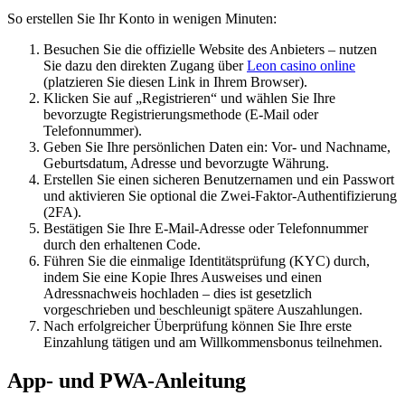
So erstellen Sie Ihr Konto in wenigen Minuten:
Besuchen Sie die offizielle Website des Anbieters – nutzen
Sie dazu den direkten Zugang über
Leon casino online
(platzieren Sie diesen Link in Ihrem Browser).
Klicken Sie auf „Registrieren“ und wählen Sie Ihre
bevorzugte Registrierungsmethode (E-Mail oder
Telefonnummer).
Geben Sie Ihre persönlichen Daten ein: Vor- und Nachname,
Geburtsdatum, Adresse und bevorzugte Währung.
Erstellen Sie einen sicheren Benutzernamen und ein Passwort
und aktivieren Sie optional die Zwei-Faktor-Authentifizierung
(2FA).
Bestätigen Sie Ihre E-Mail-Adresse oder Telefonnummer
durch den erhaltenen Code.
Führen Sie die einmalige Identitätsprüfung (KYC) durch,
indem Sie eine Kopie Ihres Ausweises und einen
Adressnachweis hochladen – dies ist gesetzlich
vorgeschrieben und beschleunigt spätere Auszahlungen.
Nach erfolgreicher Überprüfung können Sie Ihre erste
Einzahlung tätigen und am Willkommensbonus teilnehmen.
App- und PWA-Anleitung