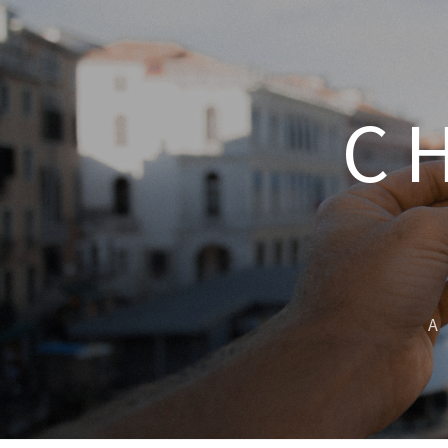
Skip
to
content
C
A