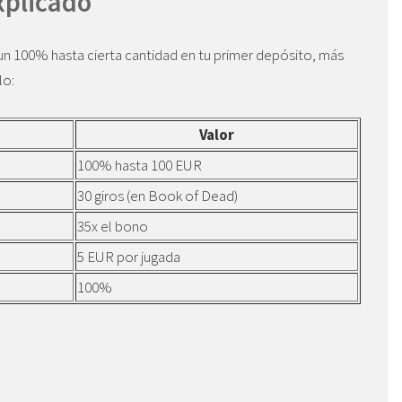
xplicado
 un 100% hasta cierta cantidad en tu primer depósito, más
lo:
Valor
100% hasta 100 EUR
30 giros (en Book of Dead)
35x el bono
5 EUR por jugada
100%