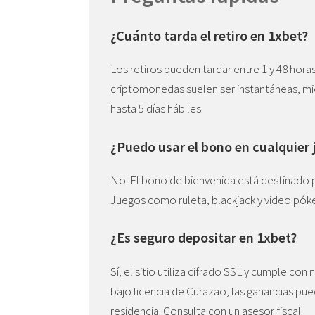
¿Cuánto tarda el retiro en 1xbet?
Los retiros pueden tardar entre 1 y 48 ho
criptomonedas suelen ser instantáneas, mi
hasta 5 días hábiles.
¿Puedo usar el bono en cualquier
No. El bono de bienvenida está destinado 
Juegos como ruleta, blackjack y video póke
¿Es seguro depositar en 1xbet?
Sí, el sitio utiliza cifrado SSL y cumple c
bajo licencia de Curazao, las ganancias pue
residencia. Consulta con un asesor fiscal.