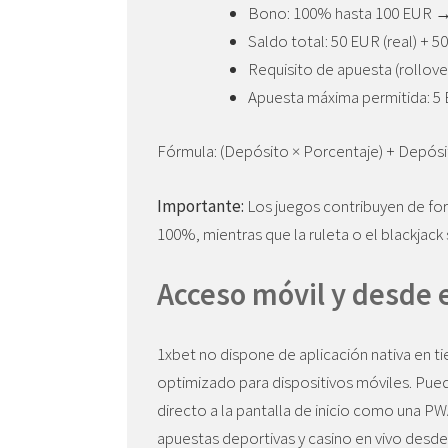
Bono: 100% hasta 100 EUR →
Saldo total: 50 EUR (real) + 
Requisito de apuesta (rollove
Apuesta máxima permitida: 5 
Fórmula: (Depósito × Porcentaje) + Depósito
Importante:
Los juegos contribuyen de form
100%, mientras que la ruleta o el blackjack
Acceso móvil y desde 
1xbet no dispone de aplicación nativa en t
optimizado para dispositivos móviles. Pue
directo a la pantalla de inicio como una PW
apuestas deportivas y casino en vivo desde