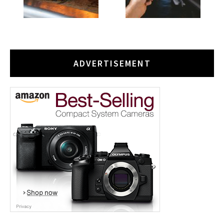
ADVERTISEMENT