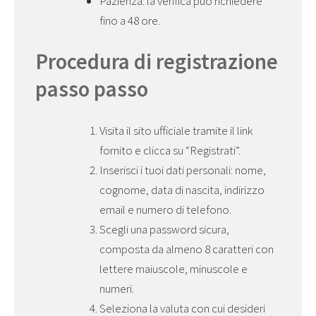
Pazienza: la verifica può richiedere
fino a 48 ore.
Procedura di registrazione
passo passo
Visita il sito ufficiale tramite il link
fornito e clicca su “Registrati”.
Inserisci i tuoi dati personali: nome,
cognome, data di nascita, indirizzo
email e numero di telefono.
Scegli una password sicura,
composta da almeno 8 caratteri con
lettere maiuscole, minuscole e
numeri.
Seleziona la valuta con cui desideri