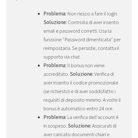
Problema:
Non riesco a fare il login.
Soluzione:
Controlla di aver inserito
email e password corretti. Usa la
funzione “Password dimenticata” per
reimpostarla. Se persiste, contatta il
supporto via chat.
Problema:
Il bonus non viene
accreditato.
Soluzione:
Verifica di
aver inserito il codice promozionale
(se richiesto) e di aver soddisfatto i
requisiti di deposito minimo. A volte il
bonus è automatico entro 24 ore.
Problema:
La verifica dell’account è
in sospeso.
Soluzione:
Assicurati di
aver caricato documenti chiari e