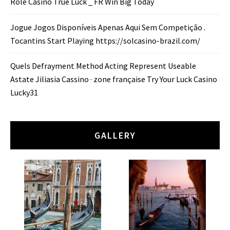
Rôle Casino True Luck _ FR Win Big Today
Jogue Jogos Disponíveis Apenas Aqui Sem Competição .
Tocantins Start Playing https://solcasino-brazil.com/
Quels Defrayment Method Acting Represent Useable
Astate Jiliasia Cassino · zone française Try Your Luck Casino
Lucky31
GALLERY