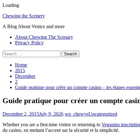
Loading
Skip
Chewing the Scenery
to
A Blog About Venice and more
content
Primary
About Chewing The Scenary
Menu
Privacy Policy
Search
for:
Home
2015
December
2
Guide pratique pour créer un compte casino – les étapes essenti
Guide pratique pour créer un compte casino
December 2, 2015
July 9, 2026
wp_chewys
Uncategorized
Whether you are a first-time visitor or returning to
Vegasino inscriptio
du casino, en mettant l’accent sur la sécurité et la simplicité.