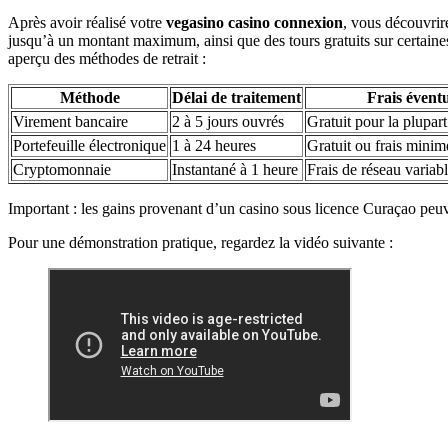
Après avoir réalisé votre
vegasino casino connexion
, vous découvrir
jusqu’à un montant maximum, ainsi que des tours gratuits sur certaine
aperçu des méthodes de retrait :
Méthode
Délai de traitement
Frais éventu
Virement bancaire
2 à 5 jours ouvrés
Gratuit pour la plupar
Portefeuille électronique
1 à 24 heures
Gratuit ou frais minim
Cryptomonnaie
Instantané à 1 heure
Frais de réseau variab
Important : les gains provenant d’un casino sous licence Curaçao peuve
Pour une démonstration pratique, regardez la vidéo suivante :