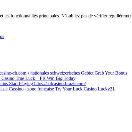
 et les fonctionnalités principales. N’oubliez pas de vérifier régulière
ips
casino-ch.com ◦ nationales schweizerisches Gebiet Grab Your Bonus
e Casino True Luck _ FR Win Big Today
s Start Playing https://solcasino-brazil.com/
iasia Cassino · zone française Try Your Luck Casino Lucky31