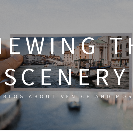
HEWING T
SCENERY
 BLOG ABOUT VENICE AND MO