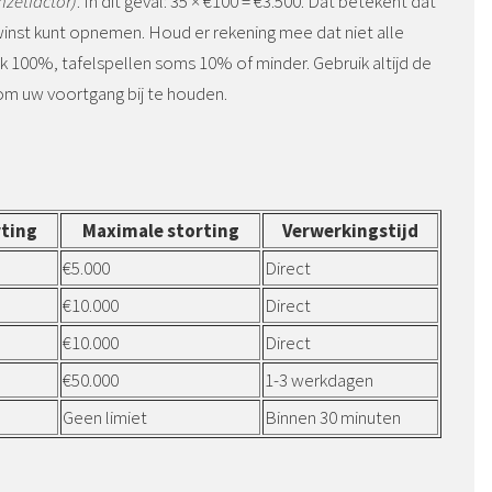
nzetfactor)
. In dit geval: 35 × €100 = €3.500. Dat betekent dat
inst kunt opnemen. Houd er rekening mee dat niet alle
 100%, tafelspellen soms 10% of minder. Gebruik altijd de
om uw voortgang bij te houden.
rting
Maximale storting
Verwerkingstijd
€5.000
Direct
€10.000
Direct
€10.000
Direct
€50.000
1-3 werkdagen
Geen limiet
Binnen 30 minuten