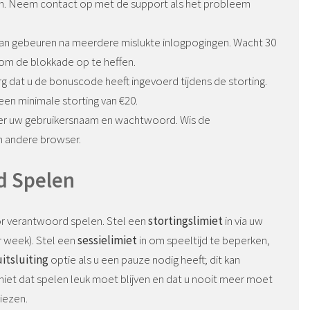
den. Neem contact op met de support als het probleem
kan gebeuren na meerdere mislukte inlogpogingen. Wacht 30
om de blokkade op te heffen.
g dat u de bonuscode heeft ingevoerd tijdens de storting.
n minimale storting van €20.
r uw gebruikersnaam en wachtwoord. Wis de
 andere browser.
d Spelen
r verantwoord spelen. Stel een
stortingslimiet
in via uw
r week). Stel een
sessielimiet
in om speeltijd te beperken,
uitsluiting
optie als u een pauze nodig heeft; dit kan
 niet dat spelen leuk moet blijven en dat u nooit meer moet
liezen.