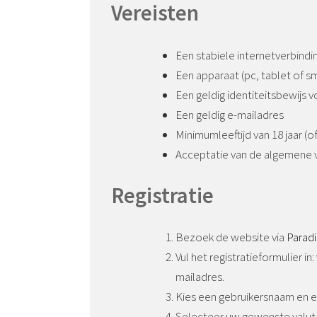
Vereisten
Een stabiele internetverbindi
Een apparaat (pc, tablet of
Een geldig identiteitsbewijs vo
Een geldig e-mailadres
Minimumleeftijd van 18 jaar (
Acceptatie van de algemene
Registratie
Bezoek de website via
Paradi
Vul het registratieformulier 
mailadres.
Kies een gebruikersnaam en 
Selecteer uw gewenste valut