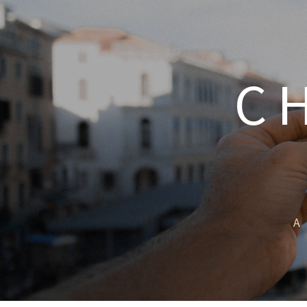
Skip
to
content
C
A