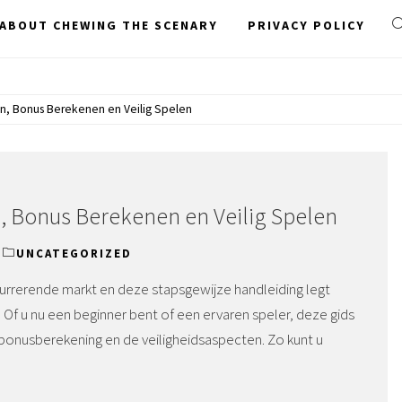
ABOUT CHEWING THE SCENARY
PRIVACY POLICY
en, Bonus Berekenen en Veilig Spelen
, Bonus Berekenen en Veilig Spelen
UNCATEGORIZED
urrerende markt en deze stapsgewijze handleiding legt
n. Of u nu een beginner bent of een ervaren speler, deze gids
 bonusberekening en de veiligheidsaspecten. Zo kunt u