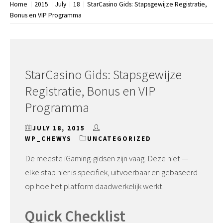
Home
2015
July
18
StarCasino Gids: Stapsgewijze Registratie,
Bonus en VIP Programma
StarCasino Gids: Stapsgewijze
Registratie, Bonus en VIP
Programma
JULY 18, 2015
WP_CHEWYS
UNCATEGORIZED
De meeste iGaming-gidsen zijn vaag. Deze niet —
elke stap hier is specifiek, uitvoerbaar en gebaseerd
op hoe het platform daadwerkelijk werkt.
Quick Checklist