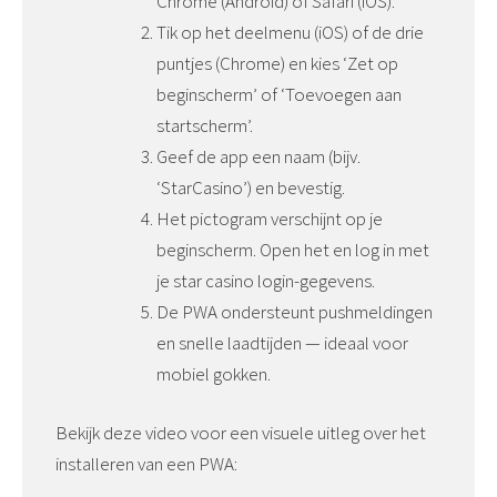
Chrome (Android) of Safari (iOS).
Tik op het deelmenu (iOS) of de drie
puntjes (Chrome) en kies ‘Zet op
beginscherm’ of ‘Toevoegen aan
startscherm’.
Geef de app een naam (bijv.
‘StarCasino’) en bevestig.
Het pictogram verschijnt op je
beginscherm. Open het en log in met
je star casino login-gegevens.
De PWA ondersteunt pushmeldingen
en snelle laadtijden — ideaal voor
mobiel gokken.
Bekijk deze video voor een visuele uitleg over het
installeren van een PWA: