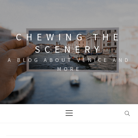
Skip
to
content
CHEWING THE
SCENERY
A BLOG ABOUT VENICE AND
MORE
Primary
Menu