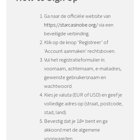
Ga naar de officiële website van
https://starcasinobe.org/
via een
beveiligde verbinding.
Klik op de knop ‘Registreer’ of
‘Account aanmaken’ rechtsboven.
Vul het registratieformulier in:
voornaam, achternaam, e-mailadres,
gewenste gebruikersnaam en
wachtwoord.
Kies je valuta (EUR of USD) en geef je
volledige adres op (straat, postcode,
stad, land).
Bevestig dat je 18+ bent en ga
akkoord met de algemene
voorwaarden.