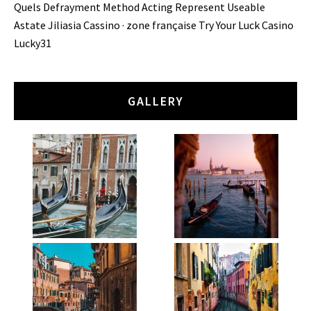
Quels Defrayment Method Acting Represent Useable
Astate Jiliasia Cassino · zone française Try Your Luck Casino
Lucky31
GALLERY