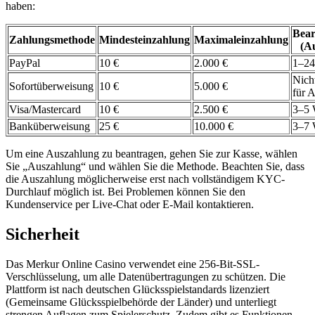
haben:
Bear
Zahlungsmethode
Mindesteinzahlung
Maximaleinzahlung
(A
PayPal
10 €
2.000 €
1–24
Nich
Sofortüberweisung
10 €
5.000 €
für 
Visa/Mastercard
10 €
2.500 €
3–5 
Banküberweisung
25 €
10.000 €
3–7 
Um eine Auszahlung zu beantragen, gehen Sie zur Kasse, wählen
Sie „Auszahlung“ und wählen Sie die Methode. Beachten Sie, dass
die Auszahlung möglicherweise erst nach vollständigem KYC-
Durchlauf möglich ist. Bei Problemen können Sie den
Kundenservice per Live-Chat oder E-Mail kontaktieren.
Sicherheit
Das Merkur Online Casino verwendet eine 256-Bit-SSL-
Verschlüsselung, um alle Datenübertragungen zu schützen. Die
Plattform ist nach deutschen Glücksspielstandards lizenziert
(Gemeinsame Glücksspielbehörde der Länder) und unterliegt
strengen Auflagen zum Spielerschutz. Zudem gibt es Funktionen