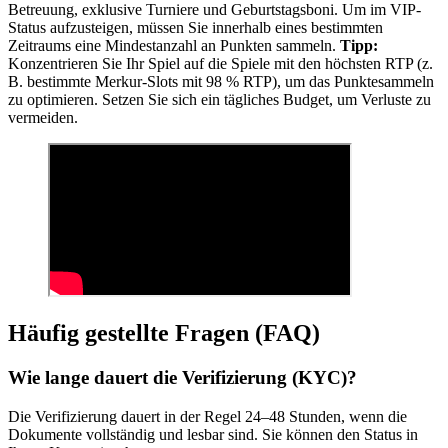
Betreuung, exklusive Turniere und Geburtstagsboni. Um im VIP-
Status aufzusteigen, müssen Sie innerhalb eines bestimmten
Zeitraums eine Mindestanzahl an Punkten sammeln.
Tipp:
Konzentrieren Sie Ihr Spiel auf die Spiele mit den höchsten RTP (z.
B. bestimmte Merkur-Slots mit 98 % RTP), um das Punktesammeln
zu optimieren. Setzen Sie sich ein tägliches Budget, um Verluste zu
vermeiden.
Häufig gestellte Fragen (FAQ)
Wie lange dauert die Verifizierung (KYC)?
Die Verifizierung dauert in der Regel 24–48 Stunden, wenn die
Dokumente vollständig und lesbar sind. Sie können den Status in