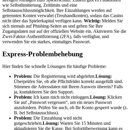
wie Selbstlimitierung, Zeitlimits und eine
Selbstausschlussmöglichkeit. Ihre Einzahlungen werden auf
getrennten Konten verwahrt (Treuhandkonten), sodass das Casino
nicht über das Spielerkapital verfügen kann.
Wichtig:
Melden Sie
sich niemals auf Phishing-Seiten an und geben Sie Ihre
Zugangsdaten nur auf der offiziellen Website ein. Aktivieren Sie die
Zwei-Faktor-Authentifizierung (2FA), falls verfügbar, und
verwenden Sie ein starkes, einmaliges Passwort.
Express-Problembehebung
Hier finden Sie schnelle Lösungen für häufige Probleme:
Problem:
Die Registrierung wird abgelehnt.
Lösung:
Überprüfen Sie, ob alle Pflichtfelder korrekt ausgefüllt sind.
Stimmen die Adressdaten mit Ihrem Ausweis überein? Falls
ja, kontaktieren Sie den Support.
Problem:
Ich kann mich nicht einloggen.
Lösung:
Klicken
Sie auf „Passwort vergessen“, um ein neues Passwort
anzufordern. Prüfen Sie auch, ob Ihr Konto gesperrt wurde (z.
B. bei Selbstausschluss).
Problem:
Die Einzahlung wird nicht
gutgeschrieben.
Lösung:
Warten Sie 15 Minuten und
aktualisieren Sie die Kasse. Bei Sofortüberweisung kann es