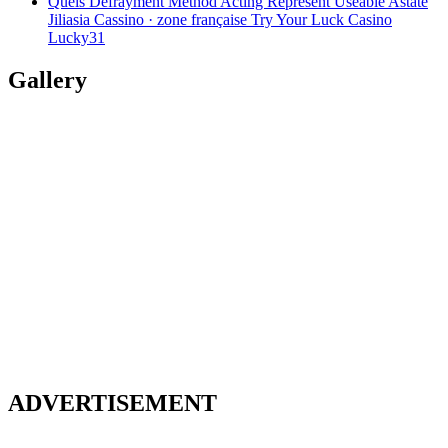
Quels Defrayment Method Acting Represent Useable Astate
Jiliasia Cassino · zone française Try Your Luck Casino
Lucky31
Gallery
ADVERTISEMENT