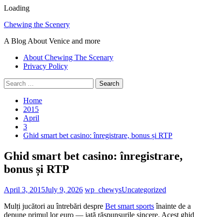
Loading
Skip
Chewing the Scenery
to
A Blog About Venice and more
content
Primary
About Chewing The Scenary
Menu
Privacy Policy
Search
for:
Home
2015
April
3
Ghid smart bet casino: înregistrare, bonus și RTP
Ghid smart bet casino: înregistrare,
bonus și RTP
April 3, 2015
July 9, 2026
wp_chewys
Uncategorized
Mulți jucători au întrebări despre
Bet smart sports
înainte de a
depune primul lor euro — iată răspunsurile sincere. Acest ghid