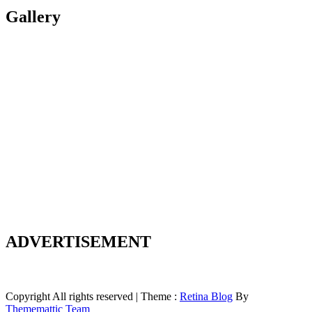
Gallery
ADVERTISEMENT
Copyright All rights reserved
|
Theme :
Retina Blog
By
Thememattic Team