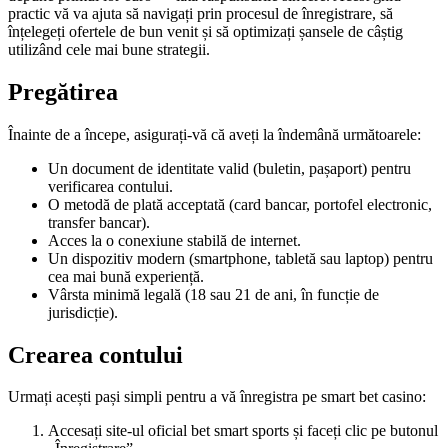
practic vă va ajuta să navigați prin procesul de înregistrare, să
înțelegeți ofertele de bun venit și să optimizați șansele de câștig
utilizând cele mai bune strategii.
Pregătirea
Înainte de a începe, asigurați-vă că aveți la îndemână următoarele:
Un document de identitate valid (buletin, pașaport) pentru
verificarea contului.
O metodă de plată acceptată (card bancar, portofel electronic,
transfer bancar).
Acces la o conexiune stabilă de internet.
Un dispozitiv modern (smartphone, tabletă sau laptop) pentru
cea mai bună experiență.
Vârsta minimă legală (18 sau 21 de ani, în funcție de
jurisdicție).
Crearea contului
Urmați acești pași simpli pentru a vă înregistra pe smart bet casino:
Accesați site-ul oficial bet smart sports și faceți clic pe butonul