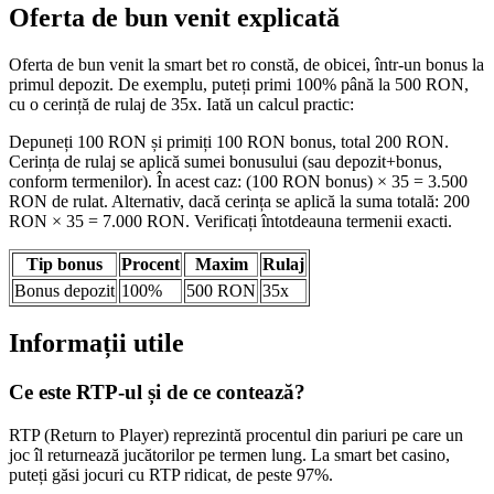
Oferta de bun venit explicată
Oferta de bun venit la smart bet ro constă, de obicei, într-un bonus la
primul depozit. De exemplu, puteți primi 100% până la 500 RON,
cu o cerință de rulaj de 35x. Iată un calcul practic:
Depuneți 100 RON și primiți 100 RON bonus, total 200 RON.
Cerința de rulaj se aplică sumei bonusului (sau depozit+bonus,
conform termenilor). În acest caz: (100 RON bonus) × 35 = 3.500
RON de rulat. Alternativ, dacă cerința se aplică la suma totală: 200
RON × 35 = 7.000 RON. Verificați întotdeauna termenii exacti.
Tip bonus
Procent
Maxim
Rulaj
Bonus depozit
100%
500 RON
35x
Informații utile
Ce este RTP-ul și de ce contează?
RTP (Return to Player) reprezintă procentul din pariuri pe care un
joc îl returnează jucătorilor pe termen lung. La smart bet casino,
puteți găsi jocuri cu RTP ridicat, de peste 97%.