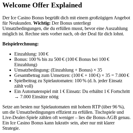
Welcome Offer Explained
Der Ice Casino Bonus begrüßt dich mit einem großzügigen Angebot
für Neukunden.
Wichtig:
Der Bonus unterliegt
Umsatzbedingungen, die du erfüllen musst, bevor eine Auszahlung
möglich ist. Rechne stets vorher nach, ob der Deal für dich lohnt.
Beispielrechnung:
Einzahlung: 100 €
Bonus: 100 % bis zu 500 € (100 € Bonus bei 100 €
Einzahlung)
Umsatzbedingung: (Einzahlung + Bonus) × 35
Gesamtbetrag zum Umsetzen: (100 € + 100 €) × 35 = 7.000 €
Spielbeitrag zu Spielautomaten: 100 % (d. h. jeder Einsatz
zählt voll)
Ein Automatenspiel mit 1 € Einsatz: Du erhältst 1 € Fortschritt
→ 7.000 Einsätze nötig
Setze am besten nur Spielautomaten mit hohem RTP (über 96 %),
um die Umsatzbedingungen effizient zu erfüllen. Tischspiele und
Live-Dealer-Spiele zählen oft weniger – lies die Bonus-AGB genau.
Ein Ice Casino Bonus kann lukrativ sein, aber nur mit klarer
Strategie.