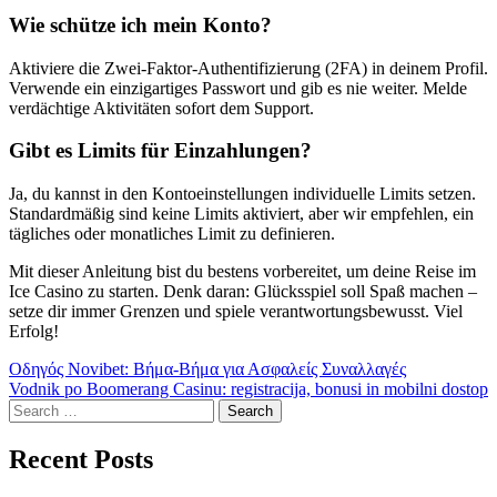
Wie schütze ich mein Konto?
Aktiviere die Zwei-Faktor-Authentifizierung (2FA) in deinem Profil.
Verwende ein einzigartiges Passwort und gib es nie weiter. Melde
verdächtige Aktivitäten sofort dem Support.
Gibt es Limits für Einzahlungen?
Ja, du kannst in den Kontoeinstellungen individuelle Limits setzen.
Standardmäßig sind keine Limits aktiviert, aber wir empfehlen, ein
tägliches oder monatliches Limit zu definieren.
Mit dieser Anleitung bist du bestens vorbereitet, um deine Reise im
Ice Casino zu starten. Denk daran: Glücksspiel soll Spaß machen –
setze dir immer Grenzen und spiele verantwortungsbewusst. Viel
Erfolg!
Post
Οδηγός Novibet: Βήμα-Βήμα για Ασφαλείς Συναλλαγές
Vodnik po Boomerang Casinu: registracija, bonusi in mobilni dostop
navigation
Search
for:
Recent Posts