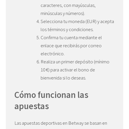
caracteres, con mayúsculas,
minúsculas y números).
Selecciona tu moneda (EUR) y acepta
los términos y condiciones.
Confirma tu cuenta mediante el
enlace que recibirás por correo
electrónico.
Realiza un primer depósito (mínimo
10 €) para activar el bono de
bienvenida si lo deseas.
Cómo funcionan las
apuestas
Las apuestas deportivas en Betway se basan en