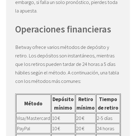
embargo, si falla un solo pronóstico, pierdes toda
la apuesta.
Operaciones financieras
Betway ofrece varios métodos de depósito y
retiro. Los depósitos son instantáneos, mientras
que los retiros pueden tardar de 24 horas a 5 días
hábiles según el método. A continuación, una tabla
con los métodos más comunes:
Depósito
Retiro
Tiempo
Método
mínimo
mínimo
de retiro
Visa/Mastercard
10 €
20 €
2-5 días
PayPal
10 €
20 €
24 horas