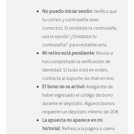
No puedo iniciar sesión:
Verifica que
tu correo y contraseña sean
correctos. Si olvidaste la contraseña,
usa la opción ‘¿Olvidaste tu
contraseña?’ para restablecerla.
Mi retiro está pendiente:
Revisa si
has completado la verificación de
identidad. Si todo está en orden,
contacta al soporte vía chat en vivo.
El bono no se activó:
Asegúrate de
haber ingresado el código de bono
durante el depósito. Algunos bonos
requieren un depósito mínimo de 20 €.
La apuesta no aparece en mi
historial:
Refresca la página o cierra