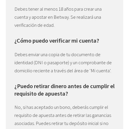
Debes tener al menos 18 años para crear una
cuenta y apostar en Betway. Se realizará una
verificación de edad.
¿Cómo puedo verificar mi cuenta?
Debes enviar una copia de tu documento de
identidad (DNI o pasaporte) y un comprobante de
domicilio reciente a través del área de ‘Mi cuenta’.
¿Puedo retirar dinero antes de cumplir el
requisito de apuesta?
No, si has aceptado un bono, deberás cumplir el
requisito de apuesta antes de retirar las ganancias
asociadas. Puedes retirar tu depósito inicial si no