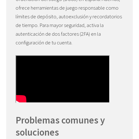
ofrece herramientas de juego responsable como
límites de depósito, autoexclusión y recordatorios
de tiempo. Para mayor seguridad, activa la
autenticación de dos factores (2FA) en la
configuración de tu cuenta.
Problemas comunes y
soluciones