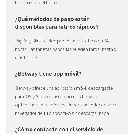
has utilizado el bono.
¿Qué métodos de pago están
disponibles para retiros rápidos?
PayPal y Skrill suelen procesar los retiros en 24
horas. Las tarjetas bancarias pueden tardar hasta 5
días hábiles.
¿Betway tiene app móvil?
Betway ofrece una aplicación móvil descargable
para iOS y Android, así como un sitio web
optimizado para móviles. Puedes acceder desde el
navegador de tu dispositivo sin descargar nada.
¿Cómo contacto con el servicio de